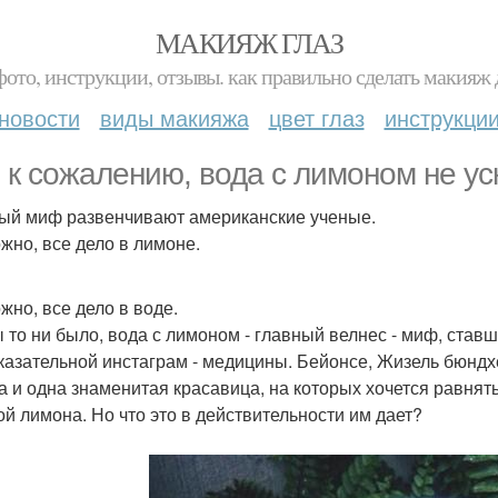
МАКИЯЖ ГЛАЗ
фото, инструкции, отзывы. как правильно сделать макияж д
новости
виды макияжа
цвет глаз
инструкци
, к сожалению, вода с лимоном не у
ый миф развенчивают американские ученые.
жно, все дело в лимоне.
жно, все дело в воде.
ы то ни было, вода с лимоном - главный велнес - миф, ста
казательной инстаграм - медицины. Бейонсе, Жизель бюндх
а и одна знаменитая красавица, на которых хочется равнять
ой лимона. Но что это в действительности им дает?