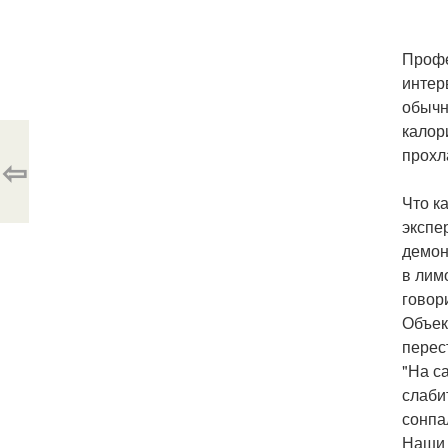
Профе
интер
обычн
калор
прохл
⇦
Что к
экспе
демон
в лим
говор
Объек
перес
"На с
слаби
сонпа
Наши 