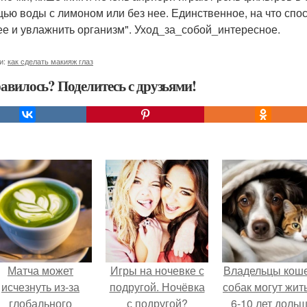
ью воды с лимоном или без нее. Единственное, на что спосо
ее и увлажнить организм". Уход_за_собой_интересное.
и:
как сделать макияж глаз
авилось? Поделитесь с друзьями!
Матча может
Игры на ночевке с
Владельцы коше
исчезнуть из-за
подругой. Ночёвка
собак могут жит
глобального
с подругой?
6-10 лет дольш