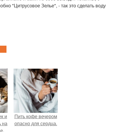
бно "Цитрусовое Зелье", - так это сделать воду
к и
Пить кофе вечером
ь на
опасно для сердца.
е.