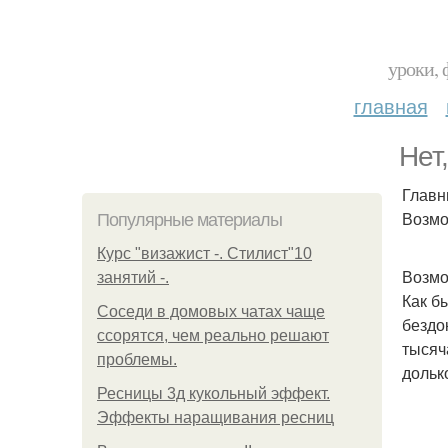
уроки, 
главная
Нет
Главн
Возмо
Популярные материалы
Курс "визажист -. Стилист"10
Возмо
занятий -.
Как б
Соседи в домовых чатах чаще
бездо
ссорятся, чем реально решают
тысяч
проблемы.
дольк
Ресницы 3д кукольный эффект.
Эффекты наращивания ресниц