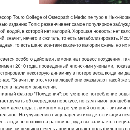
ссор Touro College of Osteopathic Medicine туро в Нью-йорк
вью изданию Tonic развенчивает самое популярное заблужде
ой водой, в которой нет калорий. Хорошая новость: нет кал
ий, значит, нечего и сжигать, то есть метаболизировать. Ис
адная, то есть шанс все-таки какие-то калории сжечь, но их
асается особого действия лимона на процесс похудения, та
римент 2010 года, проведенный японскими учеными, показ
стрировали некоторую динамику в потере веса, когда им 
онах. "Значит ли это, что на людей они оказывают такой же 
ится в научном заявлении.
тивный фактор "Похудения": регулярное потребление воды н
тает думать об очередном перекусе, но сам лимон волшебн
амом деле вода с лимоном на регулярной основе - витамин с
тельное. Но улучшению пищеварения или детоксикации печен
л. - люди не похожи на раковины, куда вы заливаете специа
почки, кишечник и печень априори играют роль фильтров в 