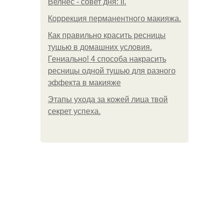
Велнес - совет дня: II.
Коррекция перманентного макияжа.
Как правильно красить ресницы
тушью в домашних условия.
Гениально! 4 способа накрасить
ресницы одной тушью для разного
эффекта в макияже
Этапы ухода за кожей лица твой
секрет успеха.