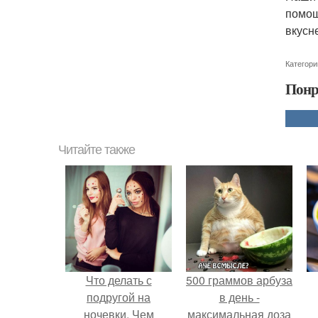
помощ
вкусн
Категори
Понр
Читайте также
Что делать с
500 граммов арбуза
подругой на
в день -
ночевки. Чем
максимальная доза