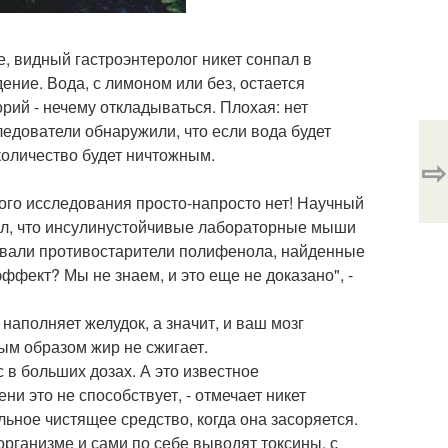
е, видный гастроэнтеролог никет сонпал в
ние. Вода, с лимоном или без, остается
орий - нечему откладываться. Плохая: нет
следователи обнаружили, что если вода будет
 количество будет ничтожным.
⇨
кого исследования просто-напросто нет! Научный
ал, что инсулинустойчивые лабораторные мыши
давали противостарители полифенола, найденные
эффект? Мы не знаем, и это еще не доказано", -
аполняет желудок, а значит, и ваш мозг
ым образом жир не сжигает.
 в больших дозах. А это известное
и это не способствует, - отмечает никет
льное чистящее средство, когда она засоряется.
организме и сами по себе выводят токсины, с