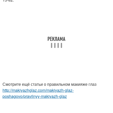
Смотрите ещё статьи о правильном макияже глаз
http://makiyazhglaz.com/makiyazh-glaz-
poshagovo/pravilnyy-makiyazh-glaz