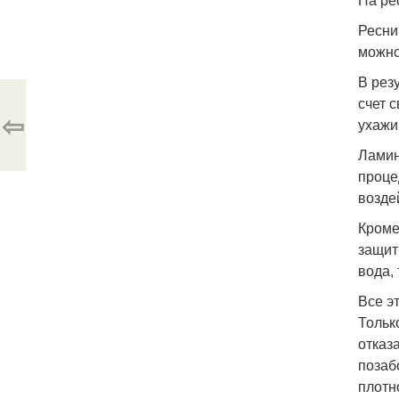
Ресни
можно
В рез
счет 
⇦
ухажи
Ламин
проце
возде
Кроме
защит
вода,
Все э
Тольк
отказ
позаб
плотн