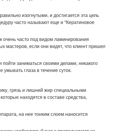
равильно изогнутыми, и достигается эта цель
цедуру часто называют еще и "Кератиновое
как очень часто под видом ламинирования
х мастеров, если они видят, что клиент пришел
и пойти заниматься своими делами, никакого
 умывать глаза в течение суток.
тику, грязь и лишний жир специальными
 которые находятся в составе средства,
епарата, на нее тонким слоем наносится
ичкам необходимый вид и приподнимает их.