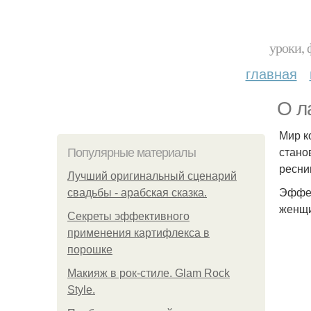
уроки, 
главная
О л
Мир к
стано
Популярные материалы
ресни
Лучший оригинальный сценарий
Эффек
свадьбы - арабская сказка.
женщи
Секреты эффективного
применения картифлекса в
порошке
Макияж в рок-стиле. Glam Rock
Style.