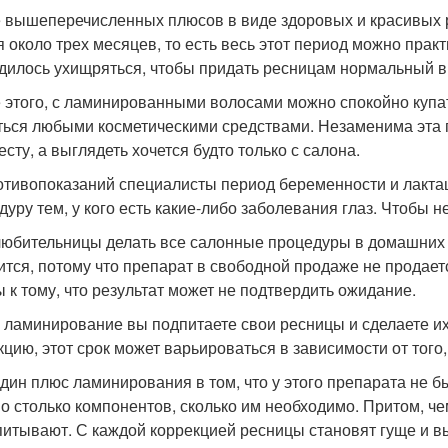
 вышеперечисленных плюсов в виде здоровых и красивых р
я около трех месяцев, то есть весь этот период можно практ
дилось ухищряться, чтобы придать ресницам нормальный в
 этого, с ламинированными волосами можно спокойно купат
ться любыми косметическими средствами. Незаменима эта 
есту, а выглядеть хочется будто только с салона.
отивопоказаний специалисты период беременности и лактац
дуру тем, у кого есть какие-либо заболевания глаз. Чтобы 
любительницы делать все салонные процедуры в домашних 
ится, потому что препарат в свободной продаже не продаетс
ы к тому, что результат может не подтвердить ожидание.
 ламинирование вы подпитаете свои ресницы и сделаете их
кцию, этот срок может варьироваться в зависимости от того,
дин плюс ламинирования в том, что у этого препарата не б
о столько компонентов, сколько им необходимо. Притом, ч
питывают. С каждой коррекцией ресницы становят гуще и в