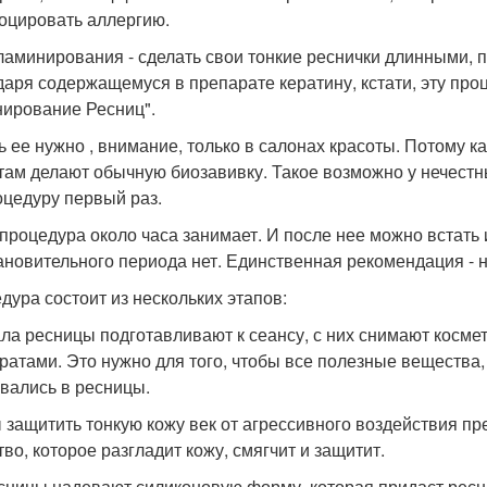
оцировать аллергию.
ламинирования - сделать свои тонкие реснички длинными, п
даря содержащемуся в препарате кератину, кстати, эту про
ирование Ресниц".
ь ее нужно , внимание, только в салонах красоты. Потому 
там делают обычную биозавивку. Такое возможно у нечестны
оцедуру первый раз.
процедура около часа занимает. И после нее можно встать 
ановительного периода нет. Единственная рекомендация - не
дура состоит из нескольких этапов:
ла ресницы подготавливают к сеансу, с них снимают косме
ратами. Это нужно для того, чтобы все полезные вещества,
вались в ресницы.
 защитить тонкую кожу век от агрессивного воздействия пр
тво, которое разгладит кожу, смягчит и защитит.
сницы надевают силиконовую форму, которая придаст ресн