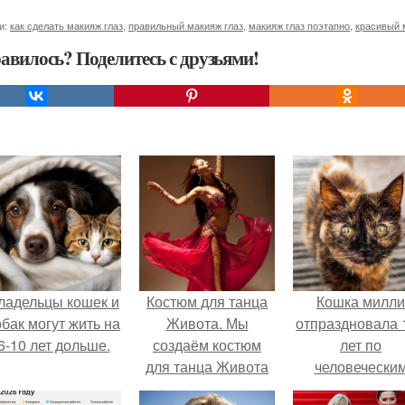
и:
как сделать макияж глаз
,
правильный макияж глаз
,
макияж глаз поэтапно
,
красивый 
авилось? Поделитесь с друзьями!
ладельцы кошек и
Костюм для танца
Кошка милли
обак могут жить на
Живота. Мы
отпраздновала 
6-10 лет дольше.
создаём костюм
лет по
для танца Живота
человечески
своими руками.
Меркам и