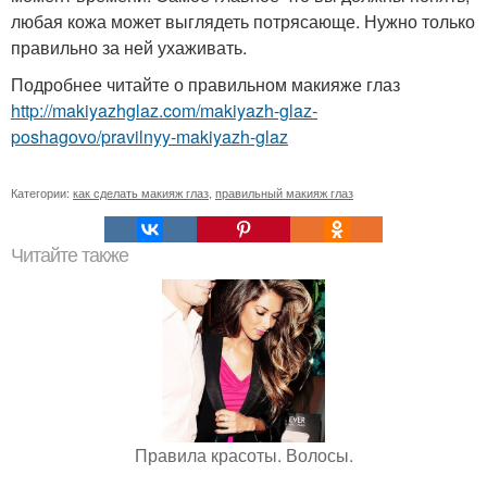
любая кожа может выглядеть потрясающе. Нужно только
правильно за ней ухаживать.
Подробнее читайте о правильном макияже глаз
http://makiyazhglaz.com/makiyazh-glaz-
poshagovo/pravilnyy-makiyazh-glaz
Категории:
как сделать макияж глаз
,
правильный макияж глаз
Читайте также
Правила красоты. Волосы.