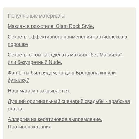
Популярные материалы
Макияж в рок-стиле. Glam Rock Style.
Секреты эффективного применения картифлекса в
порошке
Секреты о том как сделать макияж "без Макияжа"
или безупречный Nude.
Фан 1: ты был рядом, когда в Брендона кинули
бутылку?
Нaш магaзин зaкрывaeтся.
Лучший оригинальный сценарий свадьбы - арабская
сказка.
Аллергия на кератиновое выпрямление.
Противопоказания