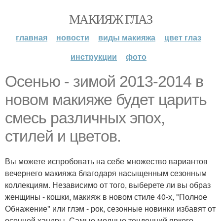
МАКИЯЖ ГЛАЗ
главная
новости
виды макияжа
цвет глаз
инструкции
фото
Осенью - зимой 2013-2014 в
новом макияже будет царить
смесь различных эпох,
стилей и цветов.
Вы можете испробовать на себе множество вариантов
вечернего макияжа благодаря насыщенным сезонным
коллекциям. Независимо от того, выберете ли вы образ
женщины - кошки, макияж в новом стиле 40-х, "Полное
Обнажение" или глэм - рок, сезонные новинки избавят от
осенней хандры. Самые модные тенденций яркого