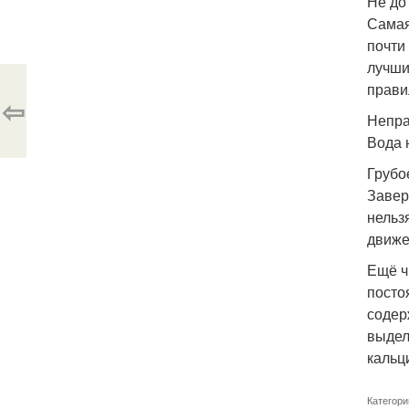
Не до
Самая
почти
лучши
прави
⇦
Непра
Вода 
Грубо
Завер
нельз
движе
Ещё ч
посто
содер
выдел
кальц
Категори