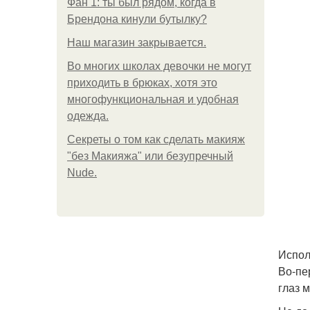
Фан 1: ты был рядом, когда в
Брендона кинули бутылку?
Нaш магaзин зaкрывaeтся.
Во многих школах девочки не могут
приходить в брюках, хотя это
многофункциональная и удобная
одежда.
Секреты о том как сделать макияж
"без Макияжа" или безупречный
Nude.
Испол
Во-пе
глаз 