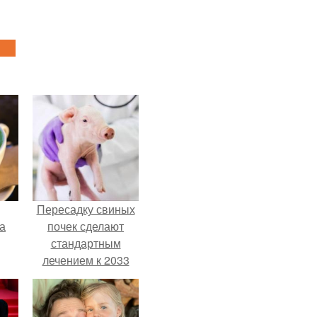
Пересадку свиных
за
почек сделают
стандартным
лечением к 2033
году в Японии.