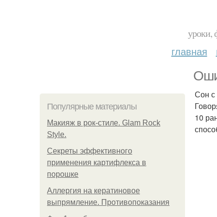
уроки, 
главная
Оши
Сон с
Говор
Популярные материалы
10 ра
Макияж в рок-стиле. Glam Rock
спосо
Style.
Секреты эффективного
применения картифлекса в
порошке
Аллергия на кератиновое
выпрямление. Противопоказания