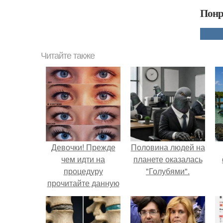
Понр
Читайте также
Девочки! Прежде
Половина людей на
чем идти на
планете оказалась
процедуру
"Голубями".
прочитайте данную
статью.