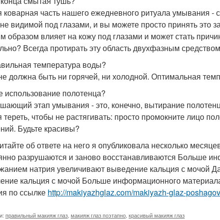
 конца смытая тушь?
 коварная часть нашего ежедневного ритуала умывания - с
 не видимой под глазами, и вы можете просто принять это з
м образом влияет на кожу под глазами и может стать прич
льно? Всегда протирать эту область двухфазным средством
вильная температура воды?
не должна быть ни горячей, ни холодной. Оптимальная темпе
е использование полотенца?
шающий этап умывания - это, конечно, вытирание полотенце
я тереть, чтобы не растягивать: просто промокните лицо по
ний. Будьте красивы?
итайте об ответе на него я опубликовала несколько месяц
янно разрушаются и заново восстанавливаются Больше ин
жанием натрия увеличивают выведение кальция с мочой Дал
ение кальция с мочой Больше информационного материала
ия по ссылке
http://makiyazhglaz.com/makiyazh-glaz-poshagov
и:
правильный макияж глаз
,
макияж глаз поэтапно
,
красивый макияж глаз