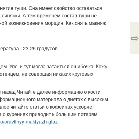
нятие туши. Она имеет свойство оставаться
а синячки. А тем временем состав туши не
иной возникновения морщин. Как снять макияж
.
⇨
ратура - 23-25 градусов.
м. Упс, и тут могла затаиться ошибочка! Кожу
лотенцем, не совершая никаких круговых
ев назад Читайте далее информацию о кости
формационного материала о диетах с высоким
ее читайте статьи о кофеинах ускоряет
 о курениях приводит к большим потерям
o/pravilnyy-makiyazh-glaz