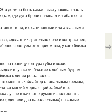
. Это должна быть самая выступающая часть
 (там, где дуга брови начинает изгибаться и
матовые тени, и с сатиновыми или атласными
аза, сделать их зрительно ярче и контрастнее,
⇨
бенно советуем этот прием тем, у кого близко
но на границу контура губы и кожи.
Выделите участки, близкие к лобным буграм
изко к линии роста волос.
жете смешать хайлайтер с тональным кремом,
лучится мягкий мерцающий хайлайтер.
ияжа лучше в качестве румян использовать
рих (один или два параллельных) на самые
осицу.