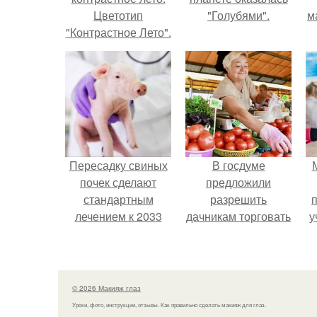
Цветотип
"Голубями".
м
"Контрастное Лето".
Пересадку свиных
В госдуме
почек сделают
предложили
стандартным
разрешить
лечением к 2033
дачникам торговать
у
году в Японии.
своей
сельхозпродукцией
в людных местах.
© 2026 Макияж глаз
Уроки, фото, инструкции, отзывы. Как правильно сделать макияж для глаз.