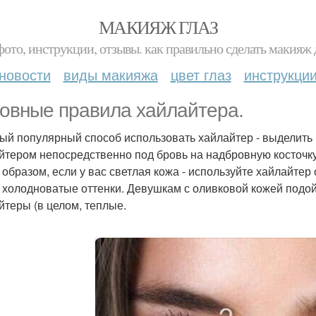
МАКИЯЖ ГЛАЗ
фото, инструкции, отзывы. как правильно сделать макияж д
новости
виды макияжа
цвет глаз
инструкци
овные правила хайлайтера.
мый популярный способ использовать хайлайтер - выделить
йтером непосредственно под бровь на надбровную косточку
 образом, если у вас светлая кожа - используйте хайлайте
 холодноватые оттенки. Девушкам с оливковой кожей подо
йтеры (в целом, теплые.