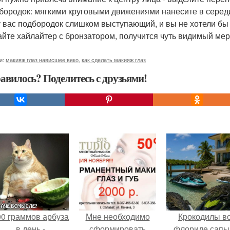
дбородок: мягкими круговыми движениями нанесите в серед
у вас подбородок слишком выступающий, и вы не хотели бы
йте хайлайтер с бронзатором, получится чуть видимый мерц
и:
макияж глаз нависшее веко
,
как сделать макияж глаз
авилось? Поделитесь с друзьями!
00 граммов арбуза
Мне необходимо
Крокодилы в
в день -
сформировать
флориде сапы