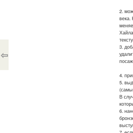
2. мо
века.
меняе
Хайла
текст
3. до
⇦
удали
посаж
4. пр
5. вы
(самы
В слу
котор
6. на
бронз
высту
7. ес