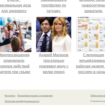
аксимальная доза
портфолио по
гидроскутер
для здорового
татуажу.
захватили.
взрослого,
предупредили
врачи.
Минпросвещения
Андрей Малахов
Следующая
определило
трогательно
четырёхдневн
порядок действий
покормил жену с
рабочая неделя
чителя при срыве
вилки перед
россиян в нач
урока.
камерой, вызвав
ноября наступи
умиление у
поклонников.
Контакты
Пользовательское соглашение
Обратная св
Политика конфидециальности
Копирование раз