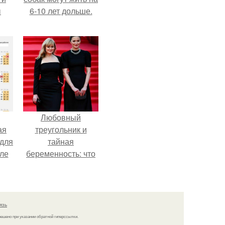
ы
6-10 лет дольше.
Любовный
ая
треугольник и
 для
тайная
але
беременность: что
т.
скрывает
наследница Никиты
Михалкова?
язь
решено при указании обратной гиперссылки.