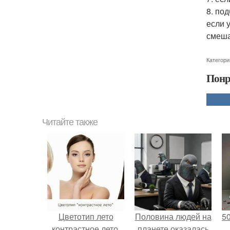
8. по
если 
смеша
Категори
Понр
Читайте также
Цветотип лето
Половина людей на
5
контрастное лето.
планете оказалась