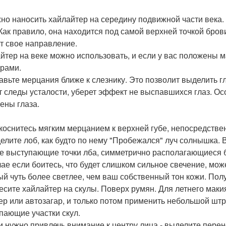
жно наносить хайлайтер на середину подвижной части века
 Как правило, она находится под самой верхней точкой брови
т свое направление.
йтер на веке можно использовать, и если у вас положены 
урами.
бавьте мерцания ближе к слезнику. Это позволит выделить гл
т следы усталости, уберет эффект не выспавшихся глаз. Осо
ены глаза.
икоснитесь мягким мерцанием к верхней губе, непосредствен
делите лоб, как будто по нему "Пробежался" луч солнышка. 
е выступающие точки лба, симметрично располагающиеся бл
чае если боитесь, что будет слишком сильное свечение, мо
ый чуть более светлее, чем ваш собственный тон кожи. По
несите хайлайтер на скулы. Поверх румян. Для летнего мак
ер или автозагар, и только потом применить небольшой шт
пающие участки скул.
ли нужно привлечь внимание к центру лица - выделите перен