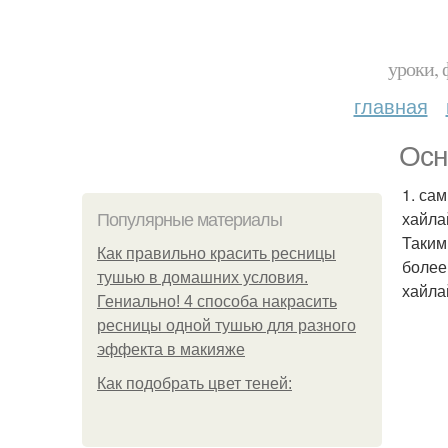
уроки, 
главная
Осн
1. са
хайла
Популярные материалы
Таким
Как правильно красить ресницы
более
тушью в домашних условия.
хайла
Гениально! 4 способа накрасить
ресницы одной тушью для разного
эффекта в макияже
Как подобрать цвет теней: