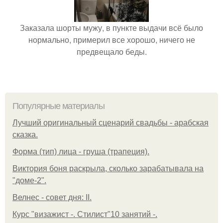
Заказала шорты мужу, в пункте выдачи всё было
нормально, примерил все хорошо, ничего не
предвещало беды.
Популярные материалы
Лучший оригинальный сценарий свадьбы - арабская
сказка.
Форма (тип) лица - груша (трапеция).
Виктория боня раскрыла, сколько зарабатывала на
"доме-2".
Велнес - совет дня: II.
Курс "визажист -. Стилист"10 занятий -.