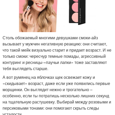
Столь обожаемый многими девушками смоки-айз
вызывает у мужчин негативную реакцию: они считают,
что такой мейк визуально старит и придает возраст. И не
только смоки: чересчур темные помады, агрессивный
контуринг и ресницы-«паучьи лапки» тоже заставляют
тебя выглядеть старше.
А вот румянец на яблочках щек освежает кожу и
«скидывает» возраст, даже если уже появились первые
морщинки. Он выглядит нежно и трогательно –
особенно, если ты потратишь несколько лишних секунд
на тщательную растушевку. Выбирай между розовыми и
персиковыми тонами: они помогают скрыть следы
усталости.