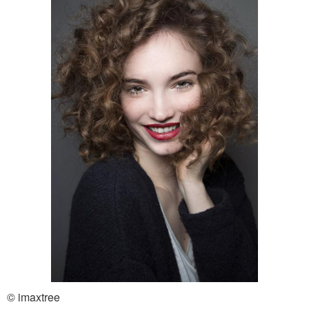
© imaxtree