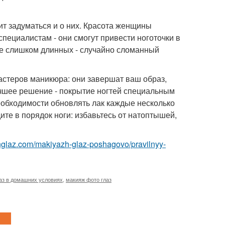
ит задуматься и о них. Красота женщины
специалистам - они смогут привести ноготочки в
не слишком длинных - случайно сломанный
 мастеров маникюра: они завершат ваш образ,
учшее решение - покрытие ногтей специальным
необходимости обновлять лак каждые несколько
ите в порядок ноги: избавьтесь от натоптышей,
zhglaz.com/makiyazh-glaz-poshagovo/pravilnyy-
аз в домашних условиях
,
макияж фото глаз