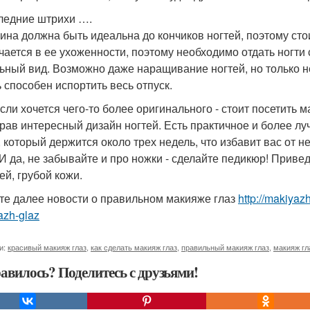
ледние штрихи ….
на должна быть идеальна до кончиков ногтей, поэтому сто
чается в ее ухоженности, поэтому необходимо отдать ногти 
ьный вид. Возможно даже наращивание ногтей, но только 
ь способен испортить весь отпуск.
если хочется чего-то более оригинального - стоит посетить
рав интересный дизайн ногтей. Есть практичное и более л
, который держится около трех недель, что избавит вас от 
 И да, не забывайте и про ножки - сделайте педикюр! Привед
ей, грубой кожи.
те далее новости о правильном макияже глаз
http://makiya
azh-glaz
и:
красивый макияж глаз
,
как сделать макияж глаз
,
правильный макияж глаз
,
макияж гл
авилось? Поделитесь с друзьями!