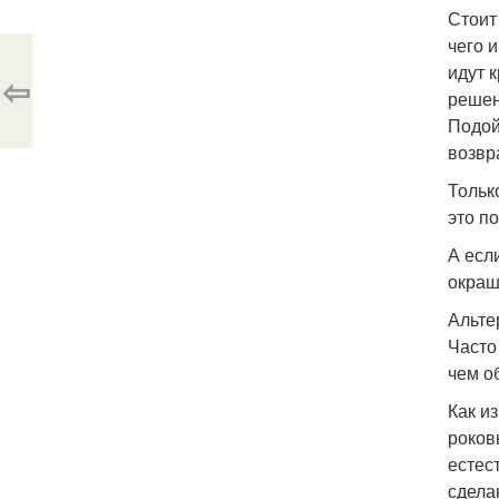
Стоит
чего 
идут 
⇦
решен
Подой
возвр
Тольк
это по
А есл
окраш
Альте
Часто
чем о
Как и
роков
естес
сдела