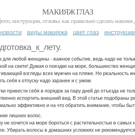
МАКИЯЖ ГЛАЗ
фото, инструкции, отзывы. как правильно сделать макияж д
новости
виды макияжа
цвет глаз
инструкци
дготовка_к_лету.
к для любой женщины - важное событие, ведь надо не тольк
вой на свете! Думая о поездке на море, большинство женщ
гивающей взгляды всех мужчин на пляже. Но реальность ин
ть себя к отпуску надо заранее и с умом.
ки привести себя в порядок за пару дней до отъезда не толь
твенно испортить внешний вид. В этой статье подобраны ре
мально эффективно и на что обратить внимание, чтобы быт
ние лишних волос.
у не хочется на море бороться с растительностью в самых 
ее. Убирать волосы в домашних условиях не рекомендуется.