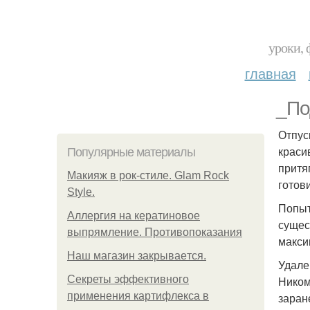
уроки, 
главная
_По
Отпус
краси
Популярные материалы
притя
Макияж в рок-стиле. Glam Rock
готови
Style.
Попыт
Аллергия на кератиновое
сущес
выпрямление. Противопоказания
макси
Нaш магaзин зaкрывaeтся.
Удале
Секреты эффективного
Ником
применения картифлекса в
заран