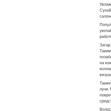
Увлаж
Сухой
салон
Попул
укола
работ
Загар
Таким
позаб
на ко
колла
визуа
Также
лучи.
повре
средс
Волос