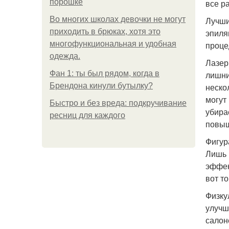
порошке
все р
Во многих школах девочки не могут
Лучши
приходить в брюках, хотя это
эпиля
многофункциональная и удобная
проце
одежда.
Лазер
Фан 1: ты был рядом, когда в
лишни
Брендона кинули бутылку?
неско
могут
Быстро и без вреда: подкручивание
убира
ресниц для каждого
повыш
Фигур
Лишь 
эффек
вот то
Физку
улучш
салон