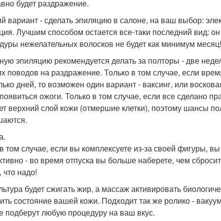
авно будет раздражение.
й вариант - сделать эпиляцию в салоне, на ваш выбор: эл
ция. Лучшим способом остается все-таки последний вид: он
дуры нежелательных волосков не будет как минимум месяц!
ную эпиляцию рекомендуется делать за полторы - две недели
х поводов на раздражение. Только в том случае, если врем
лько дней, то возможен один вариант - ваксинг, или восков
 появиться ожоги. Только в том случае, если все сделано п
ет верхний слой кожи (отмершие клетки), поэтому шансы по
аются.
а.
в том случае, если вы комплексуете из-за своей фигуры, вы
тивно - во время отпуска вы больше наберете, чем сбросит
, что надо!
льтура будет сжигать жир, а массаж активировать биологиче
ить состояние вашей кожи. Подходит так же ролико - вакуу
е подберут любую процедуру на ваш вкус.