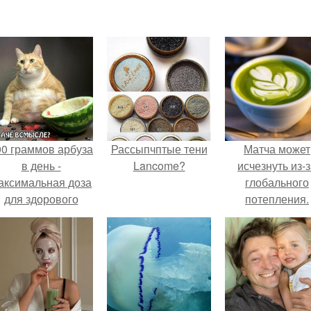
00 граммов арбуза
Рассыпчптые тени
Матча может
в день -
Lancome?
исчезнуть из-
аксимальная доза
глобального
для здорового
потепления.
взрослого,
предупредили
врачи.