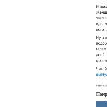
И пос
Женщи
заклю
идеал
ногот
Ну а 
подоб
гелем
дней.
мозол
Читай
makiy
Категори
Понр