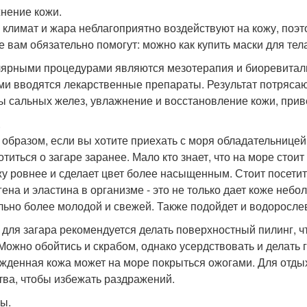
нение кожи.
 климат и жара неблагоприятно воздействуют на кожу, поэт
е вам обязательно помогут: можно как купить маски для тела
ярными процедурами являются мезотерапия и биоревитализа
ми вводятся лекарственные препараты. Результат потряса
ы сальных желез, увлажнение и восстановление кожи, приве
.
 образом, если вы хотите приехать с моря обладательницей 
отиться о загаре заранее. Мало кто знает, что на море стоит
жу ровнее и сделает цвет более насыщенным. Стоит посети
гена и эластина в организме - это не только дает коже небол
льно более молодой и свежей. Также подойдет и водоросле
 для загара рекомендуется делать поверхностный пилинг,
 Можно обойтись и скрабом, однако усердствовать и делать 
жденная кожа может на море покрыться ожогами. Для отды
тва, чтобы избежать раздражений.
ы.