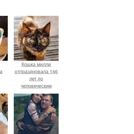
Кошка милли
за
отпраздновала 146
лет по
человеческим
Меркам и
претендует на
звание самой
старой в мире.