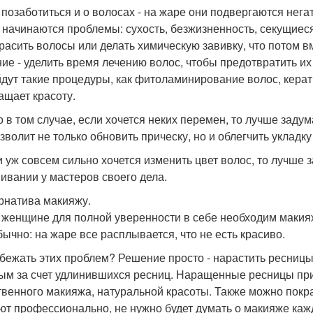
 позаботиться и о волосах - на жаре они подвергаются нег
и начинаются проблемы: сухость, безжизненность, секущиес
красить волосы или делать химическую завивку, что потом 
ие - уделить время лечению волос, чтобы предотвратить и
дут такие процедуры, как фитоламинирование волос, керат
ащает красоту.
о в том случае, если хочется неких перемен, то лучше задум
зволит не только обновить прическу, но и облегчить укладку
и уж совсем сильно хочется изменить цвет волос, то лучш
ивании у мастеров своего дела.
рнатива макияжу.
 женщине для полной уверенности в себе необходим макияж
бычно: на жаре все расплывается, что не есть красиво.
збежать этих проблем? Решение просто - нарастить ресницы
ым за счет удлинившихся ресниц. Наращенные ресницы при
твенного макияжа, натуральной красоты. Также можно покрас
ют профессионально, не нужно будет думать о макияже каж