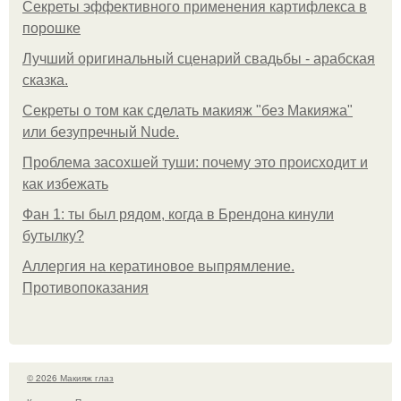
Секреты эффективного применения картифлекса в
порошке
Лучший оригинальный сценарий свадьбы - арабская
сказка.
Секреты о том как сделать макияж "без Макияжа"
или безупречный Nude.
Проблема засохшей туши: почему это происходит и
как избежать
Фан 1: ты был рядом, когда в Брендона кинули
бутылку?
Аллергия на кератиновое выпрямление.
Противопоказания
© 2026 Макияж глаз