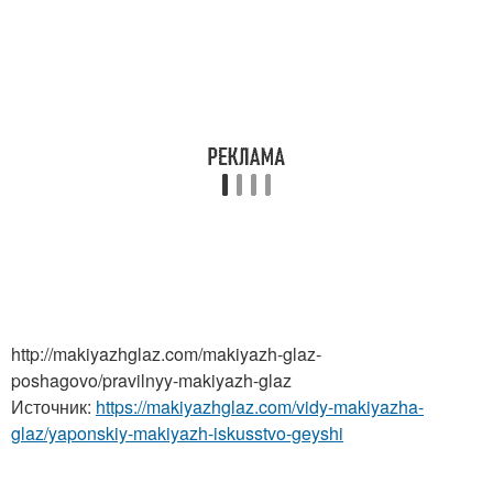
http://makiyazhglaz.com/makiyazh-glaz-
poshagovo/pravilnyy-makiyazh-glaz
Источник:
https://makiyazhglaz.com/vidy-makiyazha-
glaz/yaponskiy-makiyazh-iskusstvo-geyshi