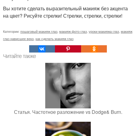
Вы хотите сделать выразительный макияж без акцента
на цвет? Рисуйте стрелки! Стрелки, стрелки, стрелки!
Категории:
пошаговый макияж глаз
,
макияж фото глаз
,
уроки макияжа глаз
,
макияж
глаз нависшее веко
,
как сделать макияж глаз
Читайте также
Статья. Частотное разложение vs Dodge& Burn.