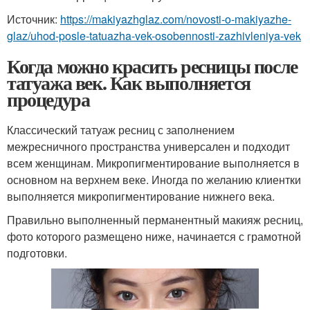
Источник:
https://makiyazhglaz.com/novosti-o-makiyazhe-
glaz/uhod-posle-tatuazha-vek-osobennosti-zazhivleniya-vek
Когда можно красить ресницы после
татуажа век. Как выполняется
процедура
Классический татуаж ресниц с заполнением
межресничного пространства универсален и подходит
всем женщинам. Микропигментирование выполняется в
основном на верхнем веке. Иногда по желанию клиентки
выполняется микропигментирование нижнего века.
Правильно выполненный перманентный макияж ресниц,
фото которого размещено ниже, начинается с грамотной
подготовки.