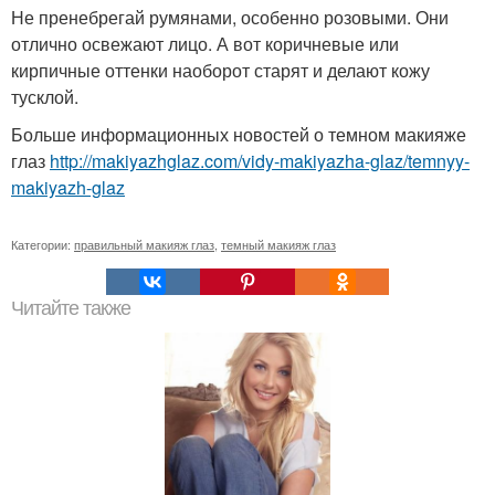
Не пренебрегай румянами, особенно розовыми. Они
отлично освежают лицо. А вот коричневые или
кирпичные оттенки наоборот старят и делают кожу
тусклой.
Больше информационных новостей о темном макияже
глаз
http://makiyazhglaz.com/vidy-makiyazha-glaz/temnyy-
makiyazh-glaz
Категории:
правильный макияж глаз
,
темный макияж глаз
Читайте также