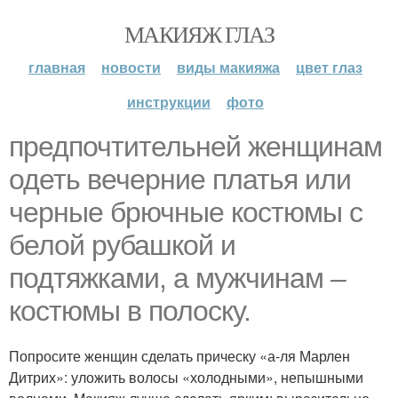
МАКИЯЖ ГЛАЗ
главная
новости
виды макияжа
цвет глаз
инструкции
фото
предпочтительней женщинам
одеть вечерние платья или
черные брючные костюмы с
белой рубашкой и
подтяжками, а мужчинам –
костюмы в полоску.
Попросите женщин сделать прическу «а-ля Марлен
Дитрих»: уложить волосы «холодными», непышными