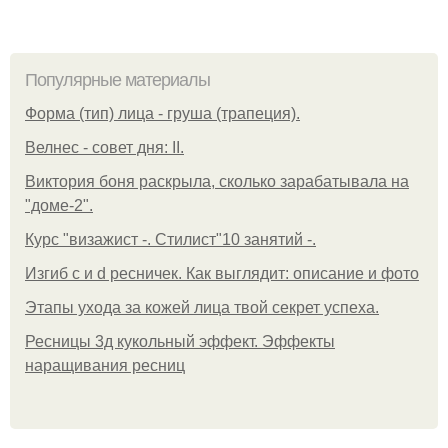
Популярные материалы
Форма (тип) лица - груша (трапеция).
Велнес - совет дня: II.
Виктория боня раскрыла, сколько зарабатывала на
"доме-2".
Курс "визажист -. Стилист"10 занятий -.
Изгиб c и d ресничек. Как выглядит: описание и фото
Этапы ухода за кожей лица твой секрет успеха.
Ресницы 3д кукольный эффект. Эффекты
наращивания ресниц