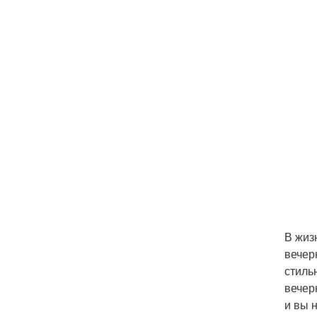
В жиз
вечер
стиль
вечер
и вы 