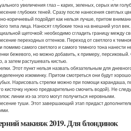
уального увеличения глаз – карих, зеленых, серых или голу
есение глубоких теней. Сразу после нанесения светлых цве
но-коричневый подойдет как нельзя лучше, притом внимани
ого типа лица. Наносят глубокие тона на внешний угол ве
циальной щеточкой: необходимо сгладить границу между с
есение переходных оттенков. Переход от светлого к темном
и помимо самого светлого и самого темного тона нанести н
енки бежевого, но можно добавить, к примеру, персиковый.
о, а затем растушевать кистью.
елки. Этот пункт нельзя назвать обязательным для дневног
еделенную изюминку. Притом смотреться они будут хорошо 
убых. Нарисовать стрелки можно при помощи карандаша, п
го кисточку нужно предварительно смочить водой). Не след
елок: линии из-за этого могут получиться неровными.
есение туши. Этот завершающий этап придаст дополнитель
ими.
ерний макияж 2019. Для блондинок