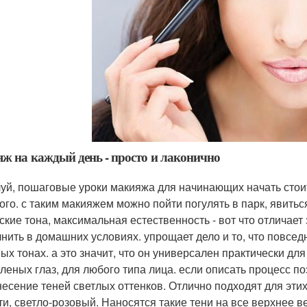
ж на каждый день - просто и лаконично
уй, пошаговые уроки макияжа для начинающих начать стоит 
ого. с таким макияжем можно пойти погулять в парк, явиться 
ские тона, максимальная естественность - вот что отличает 
нить в домашних условиях. упрощает дело и то, что повсед
ых тонах. а это значит, что он универсален практически дл
еленых глаз, для любого типа лица. если описать процесс поэ
есение теней светлых оттенков. Отлично подходят для этих
ти, светло-розовый. Наносятся такие тени на все верхнее в