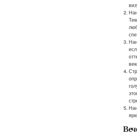
виз
Нан
Тем
люб
спе
Нан
есл
отт
век
Стр
опр
гол
это
стр
Нан
ярк
Веч