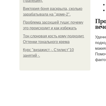
(трапеция).
Виктория боня раскрыла, сколько
зарабатывала на "доме-2".
Про
Проблема засохшей туши: почему
веч
это происходит и как избежать
Тон слоновая кость кому подходит.
Удачн
Оттенки тонального крема
подхо
макия
Курс "визажист -. Стилист"10
Помоч
занятий -.
факто