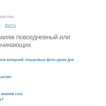
ля глаз.
и
фото
акияж повседневный или
начинающих
или вечерний: пошаговые фото-уроки для
шагово
 макияж глаз
ж?