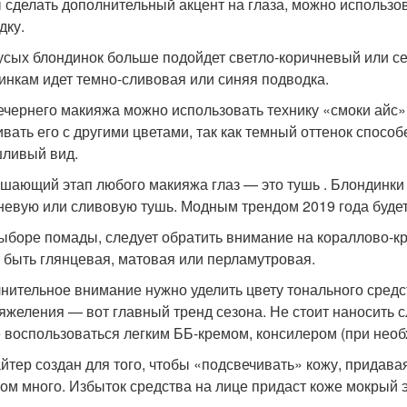
 сделать дополнительный акцент на глаза, можно использо
дку.
усых блондинок больше подойдет светло-коричневый или с
инкам идет темно-сливовая или синяя подводка.
ечернего макияжа можно использовать технику «смоки айс»
вать его с другими цветами, так как темный оттенок способ
ливый вид.
шающий этап любого макияжа глаз — это тушь . Блондинки м
невую или сливовую тушь. Модным трендом 2019 года будет
ыборе помады, следует обратить внимание на кораллово-кр
 быть глянцевая, матовая или перламутровая.
нительное внимание нужно уделить цвету тонального средс
тяжеления — вот главный тренд сезона. Не стоит наносить 
 воспользоваться легким ББ-кремом, консилером (при необ
йтер создан для того, чтобы «подсвечивать» кожу, придавая
ом много. Избыток средства на лице придаст коже мокрый 