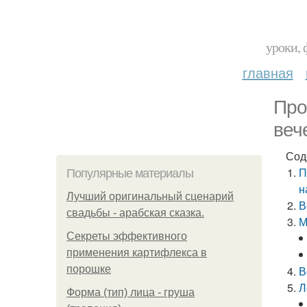
уроки, 
главная
Про
веч
Сод
П
Популярные материалы
н
Лучший оригинальный сценарий
В
свадьбы - арабская сказка.
М
Секреты эффективного
применения картифлекса в
порошке
В
Л
Форма (тип) лица - груша