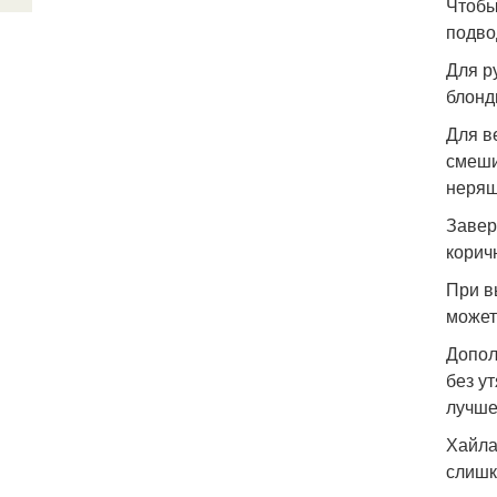
Чтобы
подво
Для р
блонд
Для в
смеши
неряш
Завер
корич
При в
может
Допол
без у
лучше
Хайла
слишк