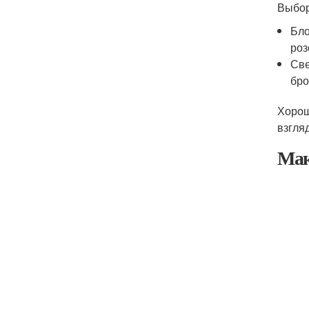
Выбор
Бло
роз
Све
бро
Хорош
взгля
Мак