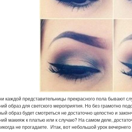
ни каждой представительницы прекрасного пола бывают слу
ний образ для светского мероприятия. Но без грамотно по
ный образ будет смотреться не достаточно целостно и закон
ний макияж к платью или к случаю? На самом деле, достат
никогда не прогадаете. Итак, вот небольшой урок вечернего