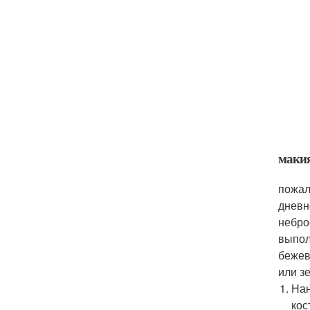
макия
пожал
дневн
небро
выпол
бежев
или з
Нан
кос