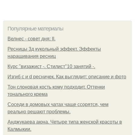
Популярные материалы
Велнес - совет дня: II.
Ресницы 3д кукольный эффект. Эффекты
наращивания ресниц
Курс "визажист -. Стилист"10 занятий -.
Изгиб c и d ресничек. Как выглядит: описание и фото
Тон слоновая кость кому подходит. Оттенки
тонального крема
Соседи в домовых чатах чаще ссорятся, чем
реально решают проблемы.
Анджукаева аюна. Четыре типа женской красоты в
Калмыкии.