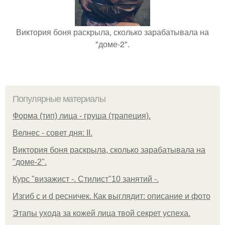
Виктория боня раскрыла, сколько зарабатывала на
"доме-2".
Популярные материалы
Форма (тип) лица - груша (трапеция).
Велнес - совет дня: II.
Виктория боня раскрыла, сколько зарабатывала на
"доме-2".
Курс "визажист -. Стилист"10 занятий -.
Изгиб c и d ресничек. Как выглядит: описание и фото
Этапы ухода за кожей лица твой секрет успеха.