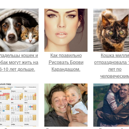
ладельцы кошек и
Как правильно
Кошка милли
обак могут жить на
Рисовать Брови
отпраздновала 
6-10 лет дольше.
Карандашом.
лет по
человечески
Меркам и
претендует н
звание само
старой в мире