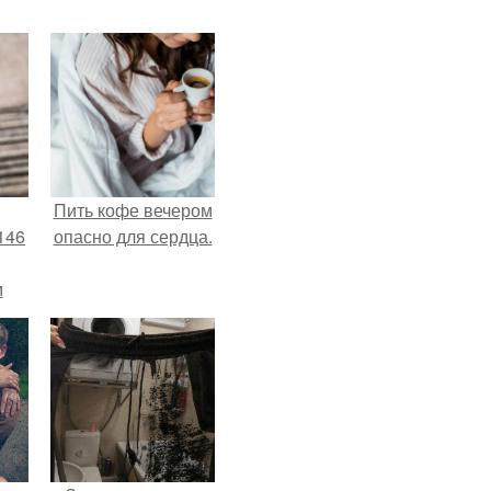
Пить кофе вечером
146
опасно для сердца.
м
а
й
.