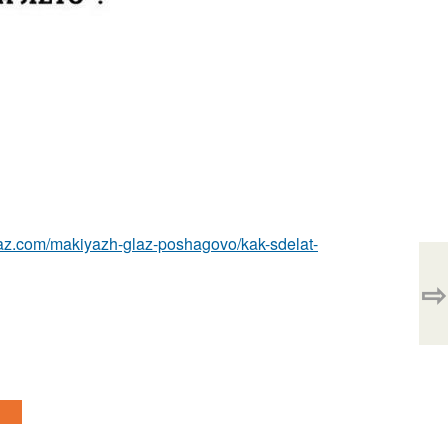
laz.com/makiyazh-glaz-poshagovo/kak-sdelat-
⇨