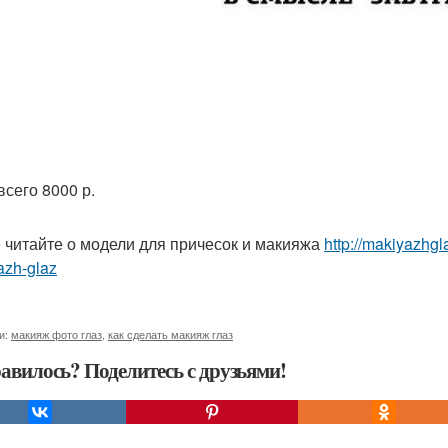
всего 8000 р.
 читайте о модели для причесок и макияжа
http://makiyazhg
azh-glaz
и:
макияж фото глаз
,
как сделать макияж глаз
авилось? Поделитесь с друзьями!