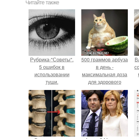
Читайте также
Рубрика-"Советы".
500 граммов арбуза
В
5 ошибок в
в день -
с
использовании
максимальная доза
туши.
для здорового
взрослого,
предупредили
врачи.