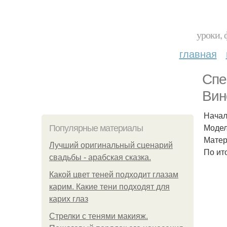
уроки, 
главная
Спе
Вин
Начал
Модел
Популярные материалы
Матер
Лучший оригинальный сценарий
По ит
свадьбы - арабская сказка.
Какой цвет теней подходит глазам
карим. Какие тени подходят для
карих глаз
Стрелки с тенями макияж.