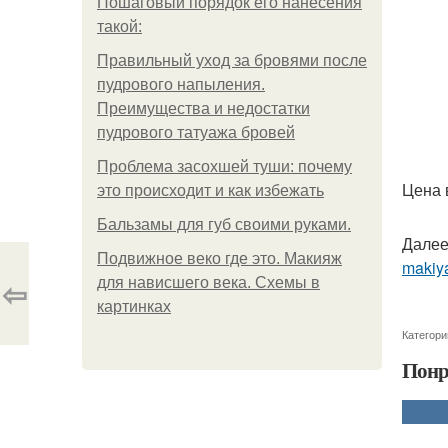
Пошаговый порядок его нанесения
такой:
Правильный уход за бровями после
пудрового напыления.
Преимущества и недостатки
пудрового татуажа бровей
Проблема засохшей туши: почему
Цена 
это происходит и как избежать
Бальзамы для губ своими руками.
Далее
Подвижное веко где это. Макияж
makiy
⇦
для нависшего века. Схемы в
картинках
Категори
Понр