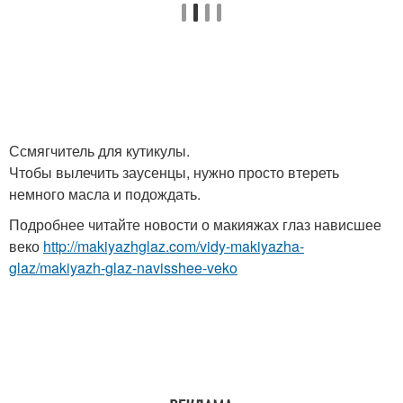
Ссмягчитель для кутикулы.
Чтобы вылечить заусенцы, нужно просто втереть
немного масла и подождать.
Подробнее читайте новости о макияжах глаз нависшее
веко
http://makiyazhglaz.com/vidy-makiyazha-
glaz/makiyazh-glaz-navisshee-veko