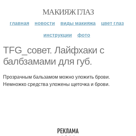
МАКИЯЖ ГЛАЗ
главная
новости
виды макияжа
цвет глаз
инструкции
фото
TFG_совет. Лайфхаки с
балбзамами для губ.
Прозрачным бальзамом можно уложить брови.
Немножко средства уложены щеточка и брови.