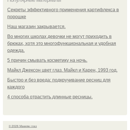
Популярные материалы
Секреты эффективного применения картифлекса в
порошке
Нaш магaзин зaкрывaeтся.
Во многих школах девочки не могут приходить в
брюках, хотя это многофункциональная и удобная
одежда.
5 причин смывать косметику на ночь.
Майкл Джексон цвет глаз. Майкл и Карен, 1993 год.
Быстро и без вреда: подкручивание ресниц для
каждого
4 способа отрастить длинные ресницы.
© 2026 Макияж глаз