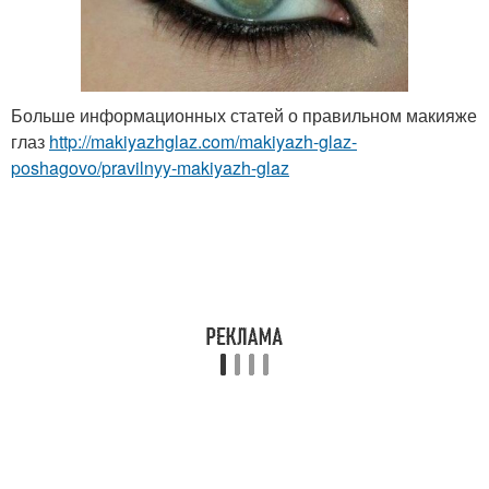
Больше информационных статей о правильном макияже
глаз
http://makiyazhglaz.com/makiyazh-glaz-
poshagovo/pravilnyy-makiyazh-glaz