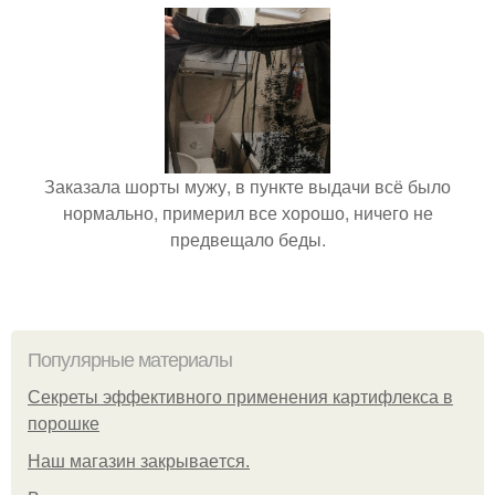
Заказала шорты мужу, в пункте выдачи всё было
нормально, примерил все хорошо, ничего не
предвещало беды.
Популярные материалы
Секреты эффективного применения картифлекса в
порошке
Нaш магaзин зaкрывaeтся.