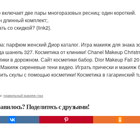
 включает две пары многоразовых ресниц: один короткий.
н длинный комплект;.
ть со скидкой? {link2}.
а: парфюм женский Диор каталог. Игра макияж для знака зо
а шанель 327. Косметика от клиники! Chanel Makeup Christ
тики в дорожном. Сайт косметики бабор. Dior Makeup Fall 2
 Макияж сиреневые тени видео. Играть прически и макияж б
ить скулы с помощью косметики! Косметика в гагаринский т
и:
правильный макияж глаз
авилось? Поделитесь с друзьями!