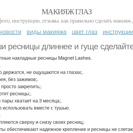
МАКИЯЖ ГЛАЗ
фото, инструкции, отзывы. как правильно сделать макияж д
новости
виды макияжа
цвет глаз
инструкци
и ресницы длиннее и гуще сделайт
тные накладные ресницы Magnet Lashes.
.
о держатся, не ощущаются на глазах;.
ея, без зажимов;.
 просто закрепить;.
ртят ресницы;.
 пары хватает на 3 месяца;.
 использовать вместе с тушью.
.
пляются сверху и снизу своих ресниц;.
ты обеспечивают надежное крепление и ресницы не слетаю