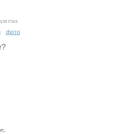
ля глаз.
и
фото
е?
т;.