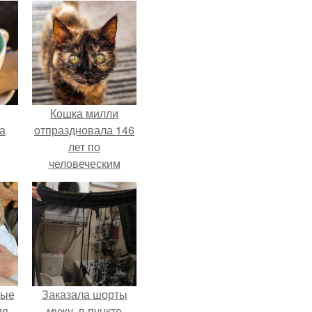
Кошка милли
за
отпраздновала 146
лет по
человеческим
Меркам и
претендует на
звание самой
старой в мире.
вые
Заказала шорты
мя
мужу, в пункте