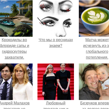
Крокодилы во
Что мы о ресницах
Матча может
флориде сапы и
знаем?
исчезнуть из-
гидроскутеры
глобального
захватили.
потепления.
Андрей Малахов
Любовный
Безруков впер
трогательно
треугольник и
за долгое вре