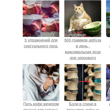
5 упражнений для
500 граммов арбуза
сексуального тела.
в день -
максимальная доза
для здорового
взрослого,
предупредили
врачи.
Пить кофе вечером
Боли в спине в
опасно для сердца.
прошлом: учёные