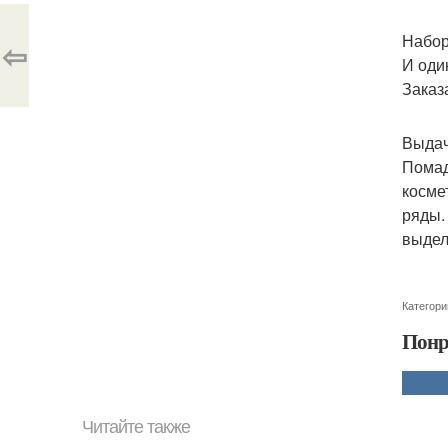
Набор
⇦
И оди
Заказа
Выдач
Помад
косме
ряды.
выдел
Категори
Понр
Читайте также