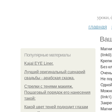
уроки, 
главная
Ваш
Магни
{link0}
Популярные материалы
Крепк
Kajal EYE Liner.
Без кл
Лучший оригинальный сценарий
Очень
свадьбы - арабская сказка.
Не по
Одной
Стрелки с тенями макияж.
Можно
Пошаговый порядок его нанесения
{link1}
такой:
Закре
Какой цвет теней подходит глазам
Магни