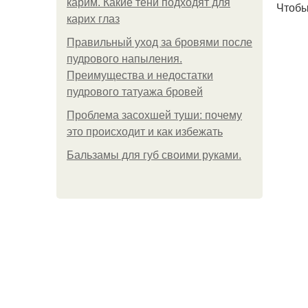
карим. Какие тени подходят для
Чтобы
карих глаз
Правильный уход за бровями после
пудрового напыления.
Преимущества и недостатки
пудрового татуажа бровей
Проблема засохшей туши: почему
это происходит и как избежать
Бальзамы для губ своими руками.