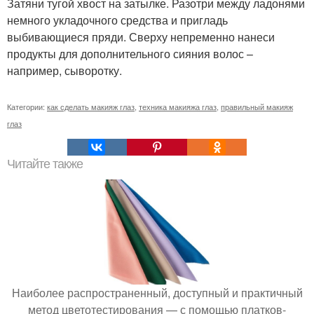
Затяни тугой хвост на затылке. Разотри между ладонями
немного укладочного средства и пригладь
выбивающиеся пряди. Сверху непременно нанеси
продукты для дополнительного сияния волос –
например, сыворотку.
Категории:
как сделать макияж глаз
,
техника макияжа глаз
,
правильный макияж
глаз
Читайте также
Наиболее распространенный, доступный и практичный
метод цветотестирования — с помощью платков-