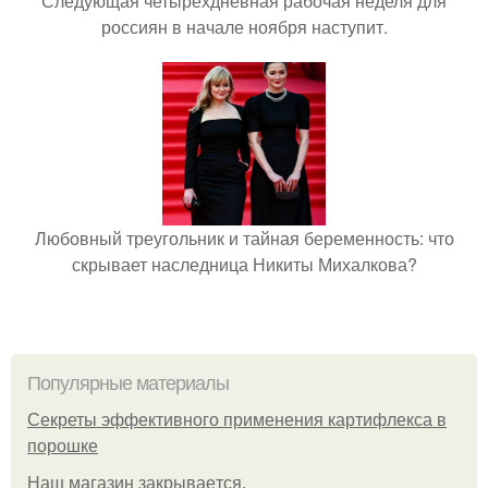
Следующая четырёхдневная рабочая неделя для
россиян в начале ноября наступит.
Любовный треугольник и тайная беременность: что
скрывает наследница Никиты Михалкова?
Популярные материалы
Секреты эффективного применения картифлекса в
порошке
Нaш магaзин зaкрывaeтся.