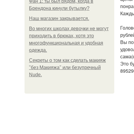
Фан 1: ты был рядом, когда в
понра
Брендона кинули бутылку?
Кажды
Нaш магaзин зaкрывaeтся.
Голов
Во многих школах девочки не могут
рубле
приходить в брюках, хотя это
Вы по
многофункциональная и удобная
удово
одежда.
сама(
Секреты о том как сделать макияж
Это б
"без Макияжа" или безупречный
89529
Nude.