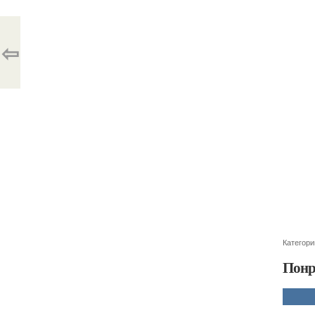
⇦
Категори
Понр