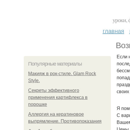
уроки, 
главная
Воз
Если 
после
Популярные материалы
бессм
Макияж в рок-стиле. Glam Rock
попад
Style.
празд
Секреты эффективного
своих
применения картифлекса в
порошке
Я пом
Аллергия на кератиновое
С вар
выпрямление. Противопоказания
Вашем
Цены 