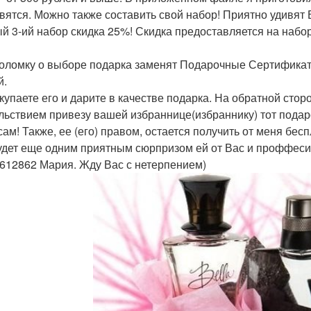
вятся. Можно также составить свой набор! Приятно удивят 
й 3-ий набор скидка 25%! Скидка предоставляется на набо
оломку о выборе подарка заменят Подарочные Сертификаты
й.
купаете его и дарите в качестве подарка. На обратной сторо
льствием привезу вашей избраннице(избраннику) тот подар
сам! Также, ее (его) правом, остается получить от меня бе
удет еще одним приятным сюрпризом ей от Вас и проффесио
612862 Мария. Жду Вас с нетерпением)