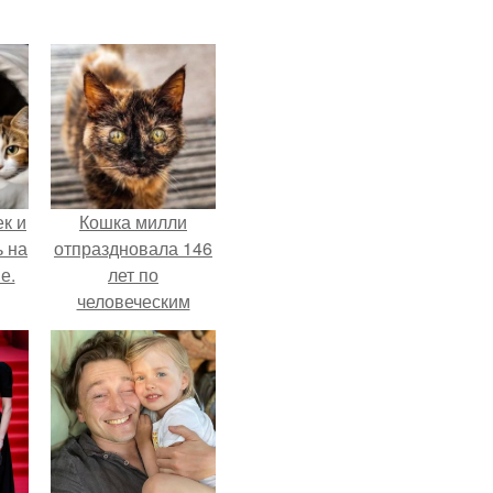
к и
Кошка милли
ь на
отпраздновала 146
е.
лет по
человеческим
Меркам и
претендует на
звание самой
старой в мире.