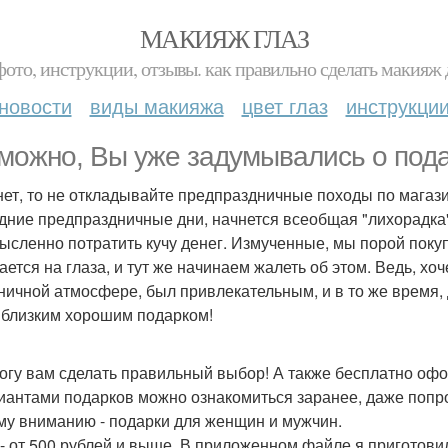
МАКИЯЖ ГЛАЗ
фото, инструкции, отзывы. как правильно сделать макияж д
новости
виды макияжа
цвет глаз
инструкци
можно, Вы уже задумывались о подар
нет, то не откладывайте предпраздничные походы по магази
дние предпраздничные дни, начнется всеобщая "лихорадка"
ысленно потратить кучу денег. Измученные, мы порой поку
ается на глаза, и тут же начинаем жалеть об этом. Ведь, хо
ничной атмосфере, был привлекательным, и в то же время,
 близким хорошим подарком!
огу вам сделать правильный выбор! А также бесплатно офо
иантами подарков можно ознакомиться заранее, даже попр
у вниманию - подарки для женщин и мужчин.
- от 500 рублей и выше. В приложенном файле я приготови