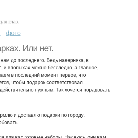
ля глаз.
и
фото
ках. Или нет.
нам до последнего. Ведь наверняка, в
, и впопыхах можно бесследно, а главное,
паем в последний момент первое, что
чется, чтобы подарок соответствовал
 действительно нужным. Так хочется порадовать
рмлю и доставлю подарки по городу.
обовать.
ла для вас готовые наборы. Надеюсь, они вам