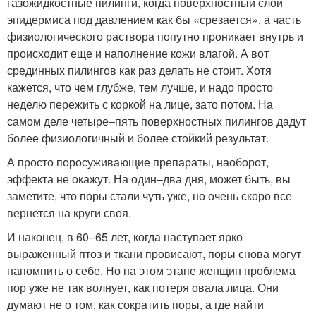
газожидкостные пилинги, когда поверхностный слой
эпидермиса под давлением как бы «срезается», а часть
физиологического раствора попутно проникает внутрь и
происходит еще и наполнение кожи влагой. А вот
срединных пилингов как раз делать не стоит. Хотя
кажется, что чем глубже, тем лучше, и надо просто
неделю пережить с коркой на лице, зато потом. На
самом деле четыре–пять поверхностных пилингов дадут
более физиологичный и более стойкий результат.
А просто поросуживающие препараты, наоборот,
эффекта не окажут. На один–два дня, может быть, вы
заметите, что поры стали чуть уже, но очень скоро все
вернется на круги своя.
И наконец, в 60–65 лет, когда наступает ярко
выраженный птоз и ткани провисают, поры снова могут
напомнить о себе. Но на этом этапе женщин проблема
пор уже не так волнует, как потеря овала лица. Они
думают не о том, как сократить поры, а где найти