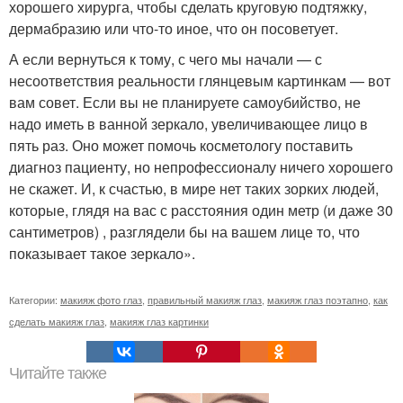
хорошего хирурга, чтобы сделать круговую подтяжку,
дермабразию или что-то иное, что он посоветует.
А если вернуться к тому, с чего мы начали — с
несоответствия реальности глянцевым картинкам — вот
вам совет. Если вы не планируете самоубийство, не
надо иметь в ванной зеркало, увеличивающее лицо в
пять раз. Оно может помочь косметологу поставить
диагноз пациенту, но непрофессионалу ничего хорошего
не скажет. И, к счастью, в мире нет таких зорких людей,
которые, глядя на вас с расстояния один метр (и даже 30
сантиметров) , разглядели бы на вашем лице то, что
показывает такое зеркало».
Категории:
макияж фото глаз
,
правильный макияж глаз
,
макияж глаз поэтапно
,
как
сделать макияж глаз
,
макияж глаз картинки
Читайте также