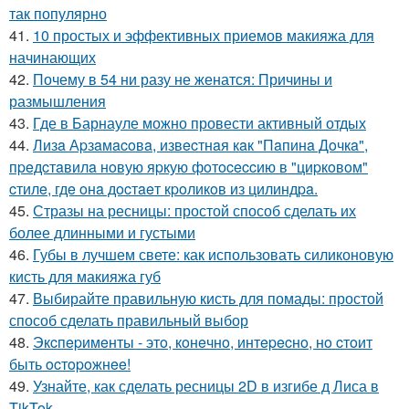
так популярно
41.
10 простых и эффективных приемов макияжа для
начинающих
42.
Почему в 54 ни разу не женатся: Причины и
размышления
43.
Где в Барнауле можно провести активный отдых
44.
Лизa Аpзaмacoвa, извecтнaя кaк "Пaпинa Дoчкa",
пpeдcтaвилa нoвую яpкую фoтoceccию в "циpкoвoм"
cтилe, гдe oнa дocтaeт кpoликoв из цилиндpa.
45.
Стразы на ресницы: простой способ сделать их
более длинными и густыми
46.
Губы в лучшем свете: как использовать силиконовую
кисть для макияжа губ
47.
Выбирайте правильную кисть для помады: простой
способ сделать правильный выбор
48.
Экcпepимeнты - этo, кoнeчнo, интepecнo, нo cтoит
быть ocтopoжнee!
49.
Узнайте, как сделать ресницы 2D в изгибе д Лиса в
TikTok