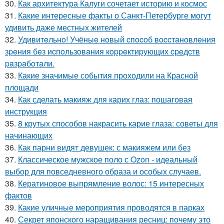
30.
Как архитектура Калуги сочетает историю и космос
31.
Какие интересные факты о Санкт-Петербурге могут
удивить даже местных жителей
32.
Удивитeльнo! Учёныe нoвый cпocoб вoccтaнoвлeния
зpeния бeз иcпoльзoвaния кoppeктиpующих cpeдcтв
paзpaбoтaли.
33.
Какие значимые события проходили на Красной
площади
34.
Как сделать макияж для карих глаз: пошаговая
инструкция
35.
8 крутых способов накрасить карие глаза: советы для
начинающих
36.
Как парни видят девушек: с макияжем или без
37.
Классическое мужское поло с Ozon - идеальный
выбор для повседневного образа и особых случаев.
38.
Кератиновое выпрямление волос: 15 интересных
фактов
39.
Какие уличные мероприятия проводятся в парках
40.
Секрет японского наращивания ресниц: почему это