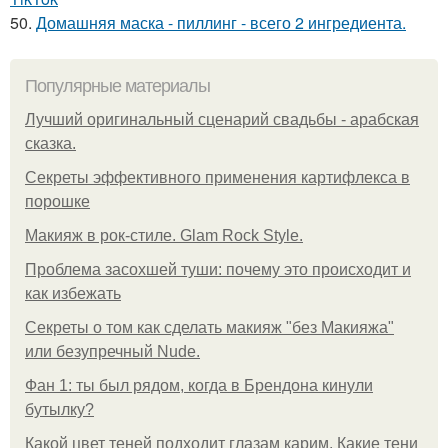
50.
Домашняя маска - пиллинг - всего 2 ингредиента.
Популярные материалы
Лучший оригинальный сценарий свадьбы - арабская
сказка.
Секреты эффективного применения картифлекса в
порошке
Макияж в рок-стиле. Glam Rock Style.
Проблема засохшей туши: почему это происходит и
как избежать
Секреты о том как сделать макияж "без Макияжа"
или безупречный Nude.
Фан 1: ты был рядом, когда в Брендона кинули
бутылку?
Какой цвет теней подходит глазам карим. Какие тени