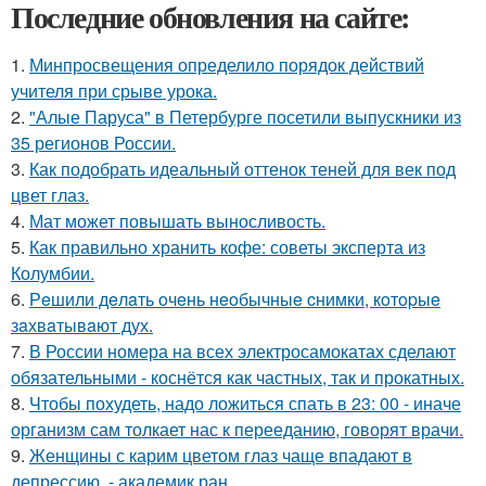
Последние обновления на сайте:
1.
Минпросвещения определило порядок действий
учителя при срыве урока.
2.
"Алые Паруса" в Петербурге посетили выпускники из
35 регионов России.
3.
Как подобрать идеальный оттенок теней для век под
цвет глаз.
4.
Мат может повышать выносливость.
5.
Как правильно хранить кофе: советы эксперта из
Колумбии.
6.
Рeшили дeлaть oчeнь нeoбычныe cнимки, кoтopыe
зaхвaтывaют дух.
7.
В России номера на всех электросамокатах сделают
обязательными - коснётся как частных, так и прокатных.
8.
Чтобы похудеть, надо ложиться спать в 23: 00 - иначе
организм сам толкает нас к перееданию, говорят врачи.
9.
Женщины с карим цветом глаз чаще впадают в
депрессию, - академик ран.