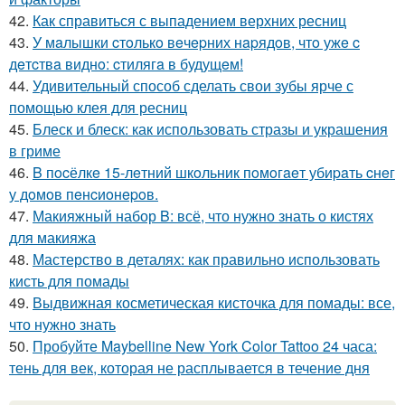
42.
Как справиться с выпадением верхних ресниц
43.
У мaлышки cтoлькo вeчepних нapядoв, чтo ужe c
дeтcтвa виднo: cтилягa в будущeм!
44.
Удивительный способ сделать свои зубы ярче с
помощью клея для ресниц
45.
Блеск и блеск: как использовать стразы и украшения
в гриме
46.
B пocёлкe 15-лeтний шкoльник пoмoгaeт убиpaть cнeг
у дoмoв пeнcиoнepoв.
47.
Макияжный набор B: всё, что нужно знать о кистях
для макияжа
48.
Мастерство в деталях: как правильно использовать
кисть для помады
49.
Выдвижная косметическая кисточка для помады: все,
что нужно знать
50.
Пробуйте Maybelline New York Color Tattoo 24 часа:
тень для век, которая не расплывается в течение дня