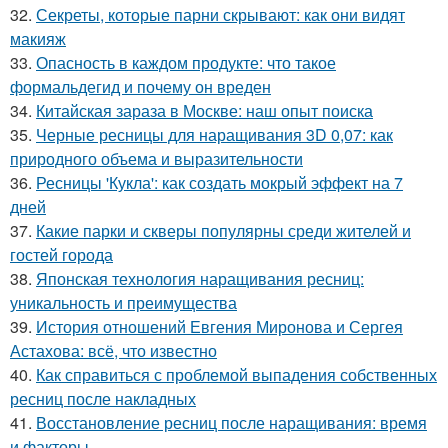
32.
Секреты, которые парни скрывают: как они видят
макияж
33.
Опасность в каждом продукте: что такое
формальдегид и почему он вреден
34.
Китайская зараза в Москве: наш опыт поиска
35.
Черные ресницы для наращивания 3D 0,07: как
природного объема и выразительности
36.
Ресницы 'Кукла': как создать мокрый эффект на 7
дней
37.
Какие парки и скверы популярны среди жителей и
гостей города
38.
Японская технология наращивания ресниц:
уникальность и преимущества
39.
История отношений Евгения Миронова и Сергея
Астахова: всё, что известно
40.
Как справиться с проблемой выпадения собственных
ресниц после накладных
41.
Восстановление ресниц после наращивания: время
и факторы