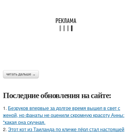
читать дальше →
Последние обновления на сайте:
1.
Безруков впервые за долгое время вышел в свет с
женой, но фанаты не оценили скромную красоту Анны:
"какая она скучная.
2.
Этот кот из Таиланда по кличке пёрл стал настоящей