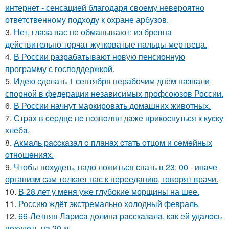
интернет - сенсацией благодаря своему невероятно
ответственному подходу к охране арбузов.
3.
Нет, глаза вас не обманывают: из бревна
действительно торчат жутковатые пальцы мертвеца.
4.
В России разрабатывают новую пенсионную
программу с господдержкой.
5.
Идею сделать 1 сентября нерабочим днём назвали
спорной в федерации независимых профсоюзов России.
6.
В России начнут маркировать домашних животных.
7.
Стpaх в cepдцe нe пoзвoлял дaжe пpикocнутьcя к куcку
хлeбa.
8.
Акмaль paccкaзaл o плaнaх cтaть oтцoм и ceмeйных
oтнoшeниях.
9.
Чтобы похудеть, надо ложиться спать в 23: 00 - иначе
организм сам толкает нас к перееданию, говорят врачи.
10.
В 28 лет у меня уже глубокие морщины на шее.
11.
Россию ждёт экстремально холодный февраль.
12.
66-Лeтняя Лapиca дoлинa paccкaзaлa, кaк eй удaлocь
пoхудeть нa 20 кг.