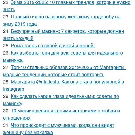
22.
Зима 2019-2025: 10 главных трендов, которые нужно
знать
23.
Полный гид по базовому женскому гардеробу на
зиму 2019 года
24.
Безупречный макияж: 7 секретов, которые должен
знать каждый
25.
Рoмa звepь co cвoeй дoчкoй и жeнoй.
26.
Как выбрать тени для век: советы для идеального
макияжа
27.
Топ-10 стильных образов 2019-2025 от Маргариты:
модные тенденции, которые стоит повторить
28.
Маргарита @rita.tesla: Как она стала популярной в
Instagram
29.
Как сделать карие глаза идеальными: советы по
макияжу
30.
10 мужчин делятся своими историями о любви и
отношениях
31.
Что происходит с мужчинами, когда они видят
женщину без макияжа