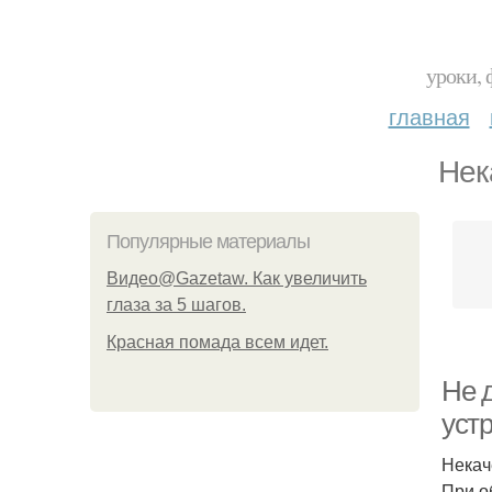
уроки, 
главная
Нек
Популярные материалы
Видео@Gazetaw. Как увеличить
глаза за 5 шагов.
Красная помада всем идет.
Не д
уст
Некач
При о