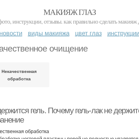
МАКИЯЖ ГЛАЗ
фото, инструкции, отзывы. как правильно сделать макияж д
новости
виды макияжа
цвет глаз
инструкци
ачественное очищение
Некачественная
обработка
ержится гель. Почему гель-лак не держит
ранение
ественная обработка
бработке ногтевой пластины порой не полностью удаляется 