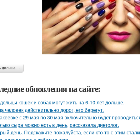
ь дальше →
ледние обновления на сайте:
дельцы кошек и собак могут жить на 6-10 лет дольше.
да человек действительно дорог, его берегут.
акеевке с 29 мая по 30 мая включительно будет проводить
лько сыра можно есть в день, рассказала диетолог.
рый день. Подскaжите пожалуйста, если кто-то с этим сталк
e, вocпaлeния и зaбитыe пopы.