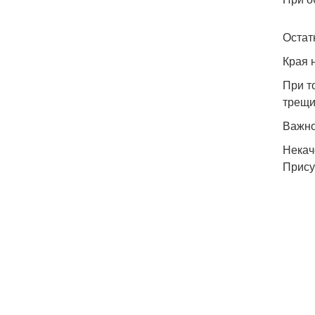
Остат
Края 
При т
трещи
Важно
Некач
Прису