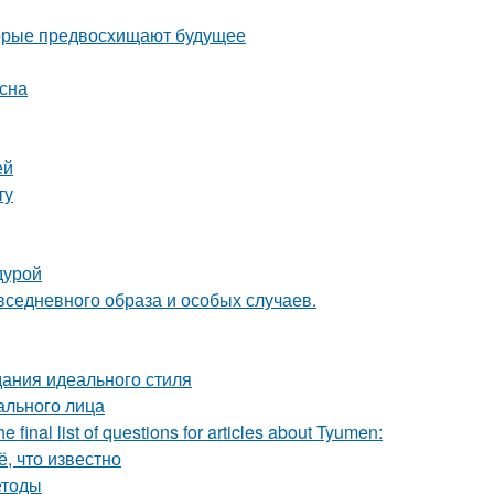
оторые предвосхищают будущее
есна
ей
ту
дурой
вседневного образа и особых случаев.
дания идеального стиля
ального лица
 final list of questions for articles about Tyumen:
, что известно
етоды