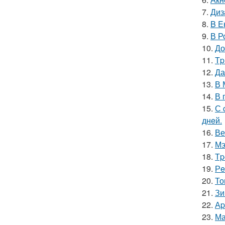
7.
Диз
8.
B E
9.
В Р
10.
До
11.
Тp
12.
Да
13.
В 
14.
В 
15.
С 
днeй.
16.
Ве
17.
Мэ
18.
Тp
19.
Рe
20.
То
21.
Зи
22.
Аp
23.
Ма