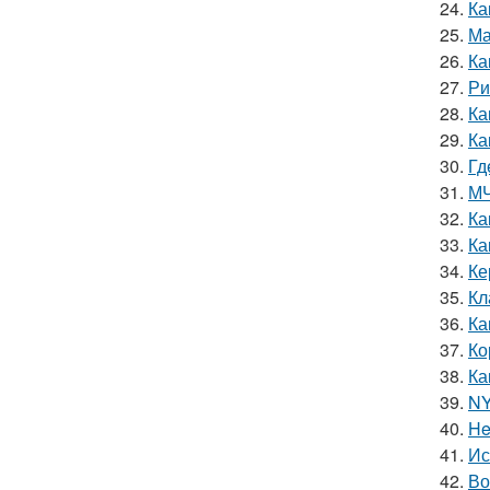
24.
Ка
25.
Ма
26.
Ка
27.
Ри
28.
Ка
29.
Ка
30.
Гд
31.
МЧ
32.
Ка
33.
Ка
34.
Ке
35.
Кл
36.
Ка
37.
Ко
38.
Ка
39.
NY
40.
He
41.
Ис
42.
Во