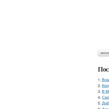
читат
Пос
1.
Вла
2.
Ког
3.
В М
4.
Ско
5.
Доб
6.
Акн