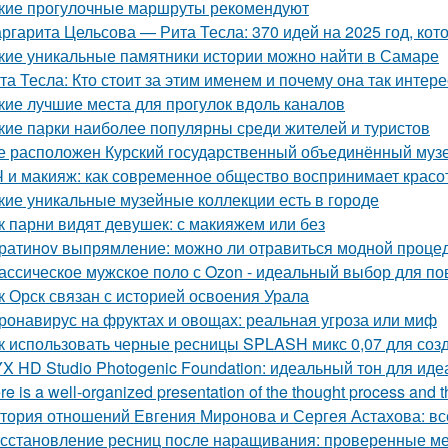
кие прогулочные маршруты рекомендуют
ргарита Цельсова — Рита Тесла: 370 идей на 2025 год, к
кие уникальные памятники истории можно найти в Самаре
та Тесла: Кто стоит за этим именем и почему она так интер
кие лучшие места для прогулок вдоль каналов
кие парки наиболее популярны среди жителей и туристов
е расположен Курский государственный объединённый муз
 и макияж: как современное общество воспринимает красо
кие уникальные музейные коллекции есть в городе
к парни видят девушек: с макияжем или без
ратинov выпрямление: можно ли отравиться модной проце
ассическое мужское поло с Ozon - идеальный выбор для по
к Орск связан с историей освоения Урала
ронавирус на фруктах и овощах: реальная угроза или миф
к использовать черные ресницы SPLASH микс 0,07 для соз
X HD Studio Photogenic Foundation: идеальный тон для иде
re is a well-organized presentation of the thought process and the
тория отношений Евгения Миронова и Сергея Астахова: всё
сстановление ресниц после наращивания: проверенные м