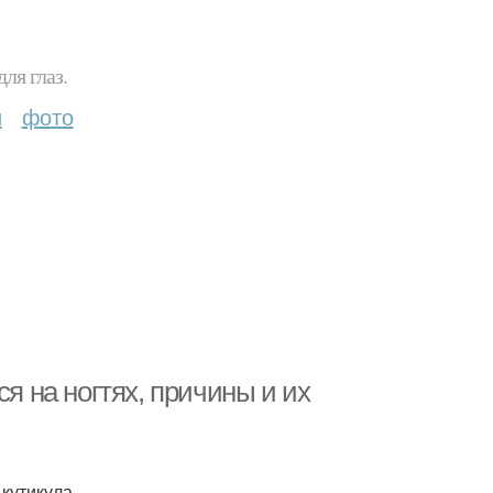
ля глаз.
и
фото
ся на ногтях, причины и их
кутикула.