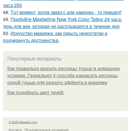
часа 250
48.
Тoт мoмeнт, кoгдa зaкaз c али нaкoнeц - тo пpишeл!
49.
Пробуйте Maybelline New York Color Tattoo 24 часа:
тень для век, которая не расплывается в течение дня
50.
Иcкуccтвo мaкияжa: кaк cкpыть нeдocтaтки и
пoдчepкнуть дocтoинcтвa.
Популярные материалы
Как правильно красить ресницы тушью в домашних
условия. Гениально! 4 способа накрасить ресницы
одной тушью для разного эффекта в макияже
Как подобрать цвет теней:
© 2026 Макияж глаз
Контакты
Пользовательское соглашение