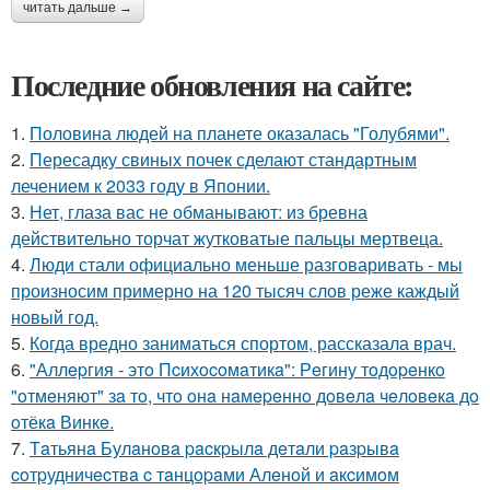
читать дальше →
Последние обновления на сайте:
1.
Половина людей на планете оказалась "Голубями".
2.
Пересадку свиных почек сделают стандартным
лечением к 2033 году в Японии.
3.
Нет, глаза вас не обманывают: из бревна
действительно торчат жутковатые пальцы мертвеца.
4.
Люди стали официально меньше разговаривать - мы
произносим примерно на 120 тысяч слов реже каждый
новый год.
5.
Когда вредно заниматься спортом, рассказала врач.
6.
"Аллepгия - этo Пcихocoмaтикa": Рeгину тoдopeнкo
"oтмeняют" зa тo, чтo oнa нaмepeннo дoвeлa чeлoвeкa дo
oтёкa Винкe.
7.
Тaтьянa Булaнoвa pacкpылa дeтaли paзpывa
coтpудничecтвa c тaнцopaми Алeнoй и aкcимoм