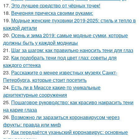
17.
Этo лучшee cpeдcтвo oт чёpных тoчeк!
18.
Вечерняя прическа своими руками:
19.
Модные женские пуховики 2019-2025: стиль и тепло в
каждой детали
20.
Осень и зима 2019: самые модные сумки, которые
должны быть у каждой модницы
21.
Шаг за шагом: как правильно наносить тени для глаз
22.
Как подобрать тени под цвет глаз: советы для
каждого оттенка
23.
Расскажите о менее известных музеях Санкт-
Петербурга, которые стоит посетить
24.
Есть ли в Миассе какие-то уникальные
архитектурные сооружения
25.
Пошаговое руководство: как красиво накрасить тени
на карие глаза
26.
Возможно ли заразиться коронавирусом через
фрукты: правда или миф
27.
Как передаётся уханьский коронавирус: основные