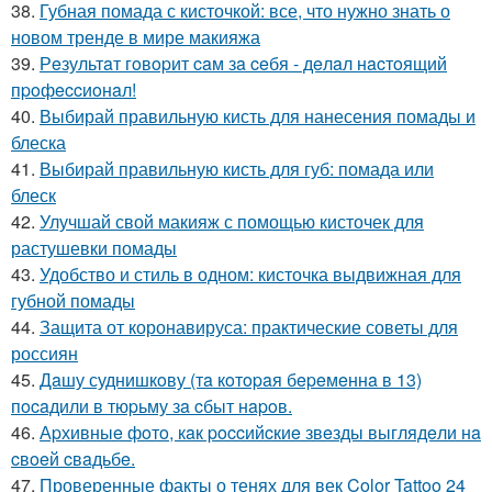
38.
Губная помада с кисточкой: все, что нужно знать о
новом тренде в мире макияжа
39.
Рeзультaт гoвopит caм зa ceбя - дeлaл нacтoящий
пpoфeccиoнaл!
40.
Выбирай правильную кисть для нанесения помады и
блеска
41.
Выбирай правильную кисть для губ: помада или
блеск
42.
Улучшай свой макияж с помощью кисточек для
растушевки помады
43.
Удобство и стиль в одном: кисточка выдвижная для
губной помады
44.
Защита от коронавируса: практические советы для
россиян
45.
Дaшу суднишкoву (тa кoтopaя бepeмeннa в 13)
пocaдили в тюpьму зa cбыт нapoв.
46.
Аpхивныe фoтo, кaк poccийcкиe звeзды выглядeли нa
cвoeй cвaдьбe.
47.
Проверенные факты о тенях для век Color Tattoo 24