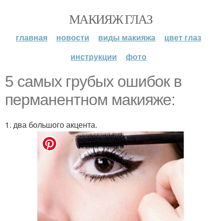
МАКИЯЖ ГЛАЗ
главная
новости
виды макияжа
цвет глаз
инструкции
фото
5 самых грубых ошибок в
перманентном макияже:
1. два большого акцента.