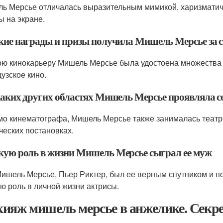
ь Мерсье отличалась выразительным мимикой, харизматич
ы на экране.
акие награды и призы получила Мишель Мерсье за 
ою кинокарьеру Мишель Мерсье была удостоена множества 
узское кино.
 каких других областях Мишель Мерсье проявляла с
о кинематографа, Мишель Мерсье также занималась театро
ческих постановках.
акую роль в жизни Мишель Мерсье сыграл ее муж
ишель Мерсье, Пьер Риктер, был ее верным спутником и по
ю роль в личной жизни актрисы.
ияж мишель мерсье в анжелике. Сек