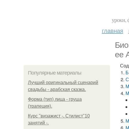
уроки, 
главная
Био
ее 
Сод
Б
Популярные материалы
С
Лучший оригинальный сценарий
М
свадьбы - арабская сказка.
М
Форма (тип) лица - груша
(трапеция).
Курс "визажист -. Стилист"10
М
занятий -.
М