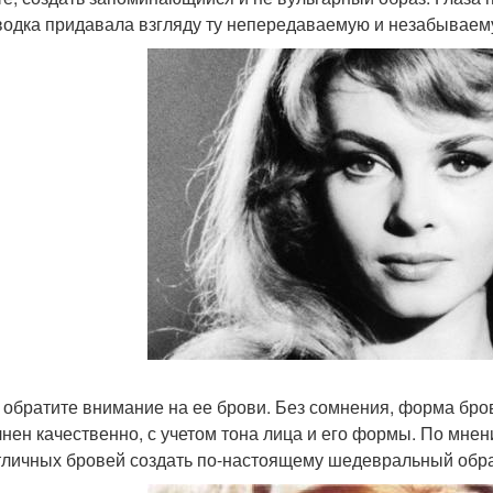
водка придавала взгляду ту непередаваемую и незабываем
 обратите внимание на ее брови. Без сомнения, форма бро
нен качественно, с учетом тона лица и его формы. По мнен
тличных бровей создать по-настоящему шедевральный обра