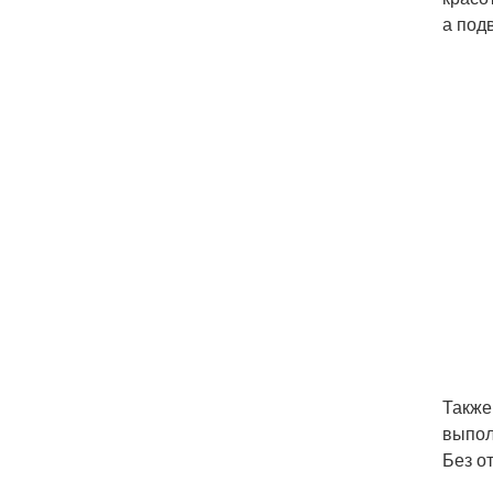
а под
Также
выпол
Без о