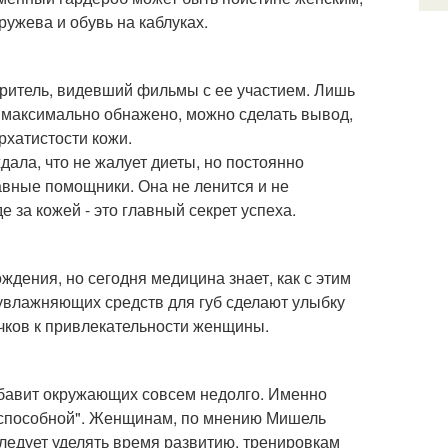
ружева и обувь на каблуках.
 зритель, видевший фильмы с ее участием. Лишь
ло максимально обнажено, можно сделать вывод,
архатистости кожи.
ала, что не жалует диеты, но постоянно
лавные помощники. Она не ленится и не
 за кожей - это главный секрет успеха.
ждения, но сегодня медицина знает, как с этим
е увлажняющих средств для губ сделают улыбку
очков к привлекательности женщины.
забавит окружающих совсем недолго. Именно
еспособной". Женщинам, по мнению Мишель
следует уделять время развитию, тренировкам