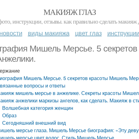
МАКИЯЖ ГЛАЗ
фото, инструкции, отзывы. как правильно сделать макияж д
новости
виды макияжа
цвет глаз
инструкци
графия Мишель Мерсье. 5 секретов
Анжелики.
ержание
иография Мишель Мерсье. 5 секретов красоты Мишель Мерс
вязанные вопросы и ответы
акияж мишель мерсье в анжелике. Секреты красоты Мишел
акияж анжелики маркизы ангелов, как сделать. Макияж в с
Волшебная категория женщин
Образ
Сегодняшний внешний вид
ишель мерсье глаза. Мишель Мерсье биография: «Эту дев
ишель мерсье цвет волос. Стиль Мишель Мерсье