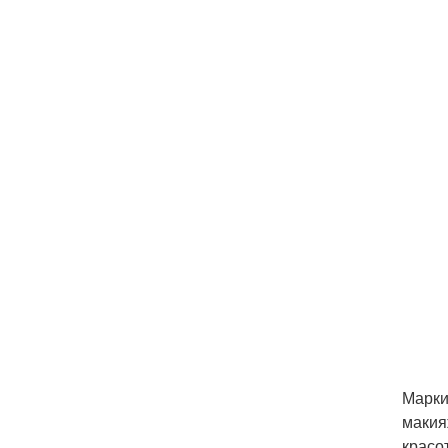
Марки
макия
красо