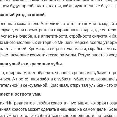
в нем будут преобладать платья, юбки, чувственные блузы, к
янный уход за кожей.
олепная кожа и тело Анжелики - это то, что помнит каждый
 случае, если посмотреть на откровенные кадры, где ее те
 успех не худобе, а в аппетитности, стройности силуэта и б
их многочисленных интервью Мишель мерсье всегда утвержд
вает за кожей. Крема для лица и тела, маски, скрабы - ее г
скает вечерние косметические ритуалы. Регулярность в уходе
щая улыбка и красивые зубы.
но, природа может обделить человека ровными зубами от ро
иться. А постоянная забота о зубах и губах, использовани
гательной и сексуальной. Красивая, открытая улыбка - сто 
лект и острота ума.
тих "Ингредиентов" любая красота - пустышка, которая по
енняя красота может сделать внешнюю на самом деле "Бо
е, нужно не только заботиться о свое внешности, но также 