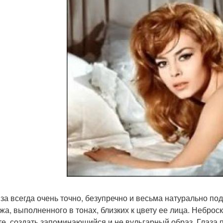
за всегда очень точно, безупречно и весьма натурально п
жа, выполненного в тонах, близких к цвету ее лица. Небро
те, создать запоминающийся и не вульгарный образ. Глаза п