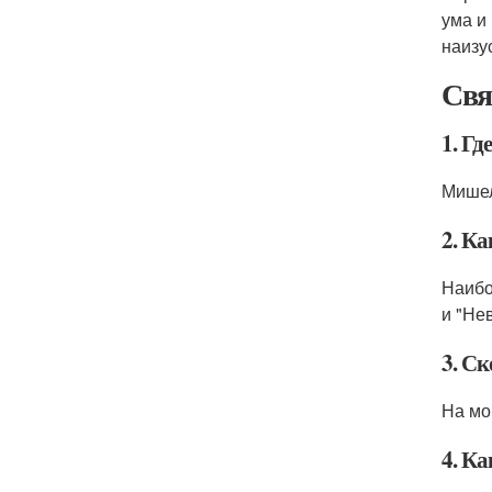
ума и
наизу
Свя
1. Г
Мишел
2. К
Наибо
и "Не
3. С
На мо
4. К