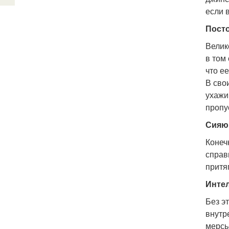
если 
Посто
Велик
в том
что ее
В сво
ухажи
пропу
Сияю
Конеч
справ
притя
Интел
Без э
внутр
мерсь