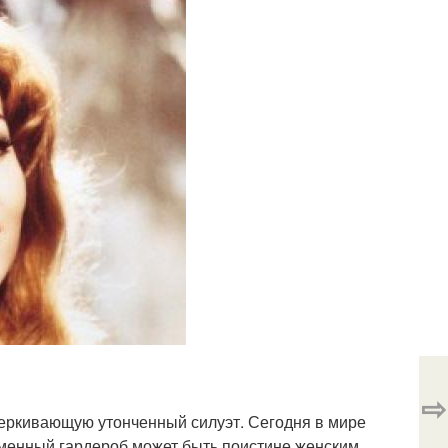
⇨
еркивающую утонченный силуэт. Сегодня в мире
еменный гардероб может быть поистине женским,