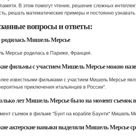
 памяти. В этом помогут чтение, решение сложных интеллек
сть, решать математические примеры и постоянно узнавать 
занные вопросы и ответы:
де родилась Мишель Мерсье
ь Мерсье родилась в Париже, Франция.
акие фильмы с участием Мишель Мерсье можно назв
лее известными фильмами с участием Мишель Мерсье являю
вероятные приключения итальянцев в России".
колько лет Мишель Мерсье было на момент съемок в
мент съемок в фильме "Бунт на корабле Баунти" Мишель Ме
акие актерские навыки выделяли Мишель Мерсье сре