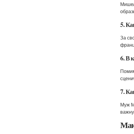
Мишел
образ
5. К
За св
франц
6. В
Помим
сцени
7. К
Муж М
важну
Мак