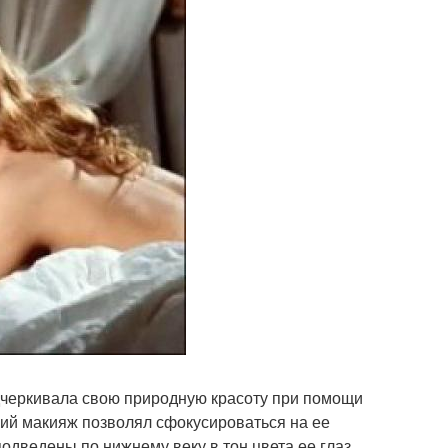
одчеркивала свою природную красоту при помощи
ский макияж позволял сфокусироваться на ее
одведены по нижнему веку в тон цвета ее глаз,