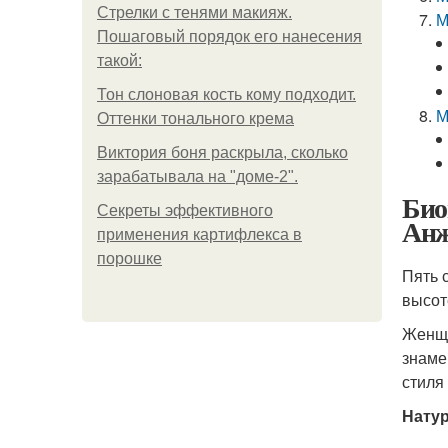
Стрелки с тенями макияж.
М
Пошаговый порядок его нанесения
такой:
Тон слоновая кость кому подходит.
М
Оттенки тонального крема
Виктория боня раскрыла, сколько
зарабатывала на "доме-2".
Био
Секреты эффективного
Анж
применения картифлекса в
порошке
Пять 
высот
Женщи
знаме
стиля
Нату