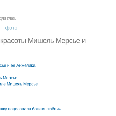
ля глаз.
и
фото
 красоты Мишель Мерсье и
ье и ее Анжелики.
ь Мерсье
тиле Мишель Мерсье
ушку поцеловала богиня любви»