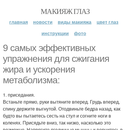
МАКИЯЖ ГЛАЗ
главная
новости
виды макияжа
цвет глаз
инструкции
фото
9 самых эффективных
упражнения для сжигания
жира и ускорения
метаболизма:
1. приседания.
Встаньте прямо, руки вытяните вперед. Грудь вперед,
спину держите выгнутой. Отодвиньте бедра назад, как
будто вы пытаетесь сесть на стул и согните ноги в
коленях. Присядьте вниз, так низко, насколько это
возможно. Напрягите ягодичные мышцы и вернитесь в