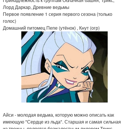
Принадлежность к группам Облачная башня, Трикс,
Лорд Даркар, Древние ведьмы
Первое появление 1 серия первого сезона (только
голос)
Домашний питомец Пепе (утёнок) , Кнут (огр)
Айси - молодая ведьма, которую можно описать как
имеющую "Сердце из льда". Старшая и самая сильная
из троицы, является безжалостным лидером Трикс.