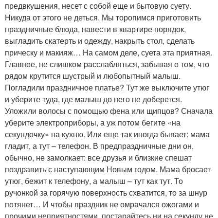
предвкушения, несет с собой еще и бытовую суету.
Никуда от этого не деться. Мы торопимся приготовить
праздничные блюда, навести в квартире порядок,
выгладить скатерть и одежду, накрыть стол, сделать
прическу и макияж… На самом деле, суета эта приятная.
Главное, не слишком расслабляться, забывая о том, что
рядом крутится шустрый и любопытный малыш.
Погладили праздничное платье? Тут же выключите утюг
и уберите туда, где малыш до него не доберется.
Уложили волосы с помощью фена или щипцов? Сначала
уберите электроприборы, а уж потом бегите «на
секундочку» на кухню. Или еще так иногда бывает: мама
гладит, а тут – телефон. В предпраздничные дни он,
обычно, не замолкает: все друзья и близкие спешат
поздравить с наступающим Новым годом. Мама бросает
утюг, бежит к телефону, а малыш – тут как тут. То
ручонкой за горячую поверхность схватится, то за шнур
потянет… И чтобы праздник не омрачался ожогами и
прочими неприятностями, постарайтесь ни на секунду не