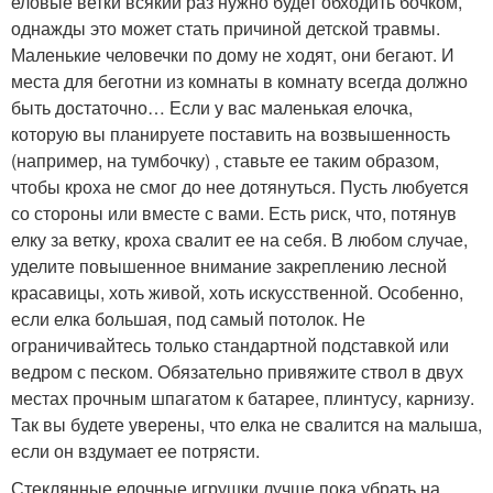
еловые ветки всякий раз нужно будет обходить бочком,
однажды это может стать причиной детской травмы.
Маленькие человечки по дому не ходят, они бегают. И
места для беготни из комнаты в комнату всегда должно
быть достаточно… Если у вас маленькая елочка,
которую вы планируете поставить на возвышенность
(например, на тумбочку) , ставьте ее таким образом,
чтобы кроха не смог до нее дотянуться. Пусть любуется
со стороны или вместе с вами. Есть риск, что, потянув
елку за ветку, кроха свалит ее на себя. В любом случае,
уделите повышенное внимание закреплению лесной
красавицы, хоть живой, хоть искусственной. Особенно,
если елка большая, под самый потолок. Не
ограничивайтесь только стандартной подставкой или
ведром с песком. Обязательно привяжите ствол в двух
местах прочным шпагатом к батарее, плинтусу, карнизу.
Так вы будете уверены, что елка не свалится на малыша,
если он вздумает ее потрясти.
Стеклянные елочные игрушки лучше пока убрать на