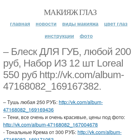
МАКИЯЖ ГЛАЗ
главная
новости
виды макияжа
цвет глаз
инструкции
фото
– Блеск ДЛЯ ГУБ, любой 200
руб, Набор ИЗ 12 шт Loreal
550 руб http://vk.com/album-
47168082_169167382.
– Тушь любая 250 РУБ:
http://vk.com/album-
47168082_169169436
– Тени, все очень и очень красивые, цены под фото:
http://vk.com/album-47168082_167004678
- Тональные Крема от 300 РУБ:
http://vk.com/album-
47168082_169171053