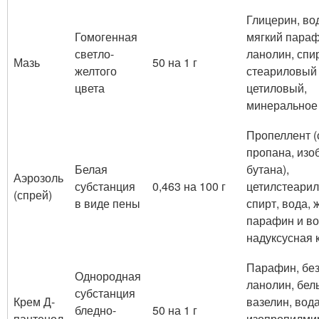
Глицерин, во
Гомогенная
мягкий параф
светло-
ланолин, спи
Мазь
50 на 1 г
желтого
стеариловый
цвета
цетиловый,
минеральное
Пропеллент (
пропана, изоб
Белая
бутана),
Аэрозоль
субстанция
0,463 на 100 г
цетилстеари
(спрей)
в виде пены
спирт, вода, 
парафин и во
надуксусная 
Парафин, бе
Однородная
ланолин, бел
субстанция
Крем Д-
вазелин, вода
бледно-
50 на 1 г
пантенол
изопропилмир