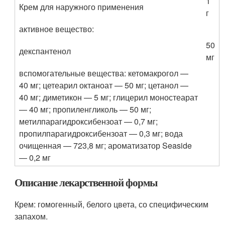
1
Крем для наружного применения
г
активное вещество:
50
декспантенол
мг
вспомогательные вещества: кетомакрогол —
40 мг; цетеарил октаноат — 50 мг; цетанол —
40 мг; диметикон — 5 мг; глицерил моностеарат
— 40 мг; пропиленгликоль — 50 мг;
метилпарагидроксибензоат — 0,7 мг;
пропилпарагидроксибензоат — 0,3 мг; вода
очищенная — 723,8 мг; ароматизатор Seaside
— 0,2 мг
Описание лекарственной формы
Крем: гомогенный, белого цвета, со специфическим
запахом.