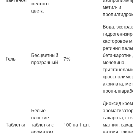
желтого
метил- и
цвета
пропилгидро
Вода, экстрак
гидрогенизи
касторовое м
ретинил паль
Бесцветный
бета-каротин,
Гель
7%
прозрачный
мочевина,
триэтанолами
кроссполиме
акрилата, мет
пропилпараб
Диоксид крем
Белые
ароматизатор
плоские
сахароза, ст
Таблетки
таблетки с
100 на 1 шт.
магния, саха
ароматом
натрия, глице