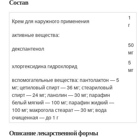
Состав
1
Крем для наружного применения
г
активные вещества:
50
декспантенол
мг
5
хлоргексидина гидрохлорид
мг
вспомогательные вещества: пантолактон — 5
мг; цетиловый спирт — 36 мг; стеариловый
спирт — 24 мг; ланолин — 30 мг; парафин
белый мягкий — 100 мг; парафин жидкий —
100 мг; макрогола стеарат — 30 мг; вода
очищенная — до 1 г
Описание лекарственной формы