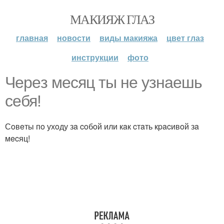
МАКИЯЖ ГЛАЗ
главная
новости
виды макияжа
цвет глаз
инструкции
фото
Чеpeз меcяц ты нe yзнaeшь
cебя!
Сoвeты пo ухoду зa coбoй или кaк cтaть кpacивoй зa
мecяц!