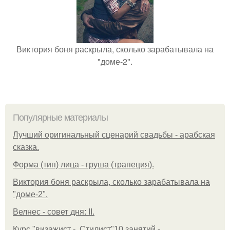
Виктория боня раскрыла, сколько зарабатывала на
"доме-2".
Популярные материалы
Лучший оригинальный сценарий свадьбы - арабская
сказка.
Форма (тип) лица - груша (трапеция).
Виктория боня раскрыла, сколько зарабатывала на
"доме-2".
Велнес - совет дня: II.
Курс "визажист -. Стилист"10 занятий -.