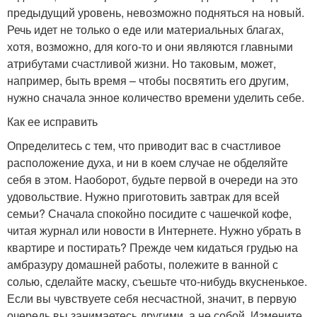
предыдущий уровень, невозможно подняться на новый.
Речь идет не только о еде или материальных благах,
хотя, возможно, для кого-то и они являются главными
атрибутами счастливой жизни. Но таковым, может,
например, быть время – чтобы посвятить его другим,
нужно сначала энное количество времени уделить себе.
Как ее исправить
Определитесь с тем, что приводит вас в счастливое
расположение духа, и ни в коем случае не обделяйте
себя в этом. Наоборот, будьте первой в очереди на это
удовольствие. Нужно приготовить завтрак для всей
семьи? Сначала спокойно посидите с чашечкой кофе,
читая журнал или новости в Интернете. Нужно убрать в
квартире и постирать? Прежде чем кидаться грудью на
амбразуру домашней работы, полежите в ванной с
солью, сделайте маску, съешьте что-нибудь вкусненькое.
Если вы чувствуете себя несчастной, значит, в первую
очередь вы занимаетесь другими, а не собой. Измените