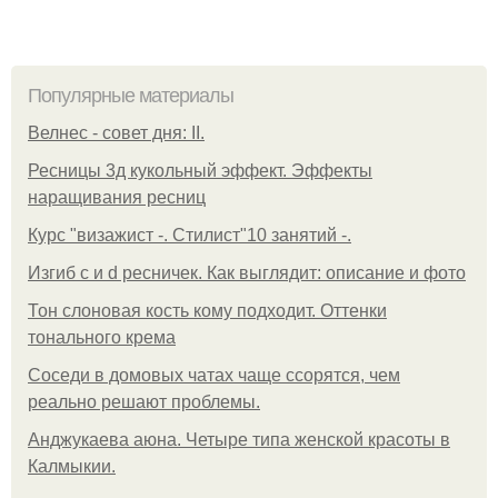
Популярные материалы
Велнес - совет дня: II.
Ресницы 3д кукольный эффект. Эффекты
наращивания ресниц
Курс "визажист -. Стилист"10 занятий -.
Изгиб c и d ресничек. Как выглядит: описание и фото
Тон слоновая кость кому подходит. Оттенки
тонального крема
Соседи в домовых чатах чаще ссорятся, чем
реально решают проблемы.
Анджукаева аюна. Четыре типа женской красоты в
Калмыкии.