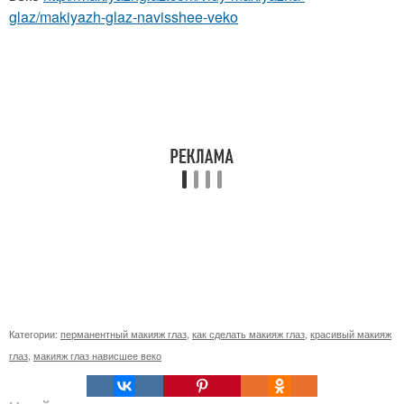
glaz/makiyazh-glaz-navisshee-veko
Категории:
перманентный макияж глаз
,
как сделать макияж глаз
,
красивый макияж
глаз
,
макияж глаз нависшее веко