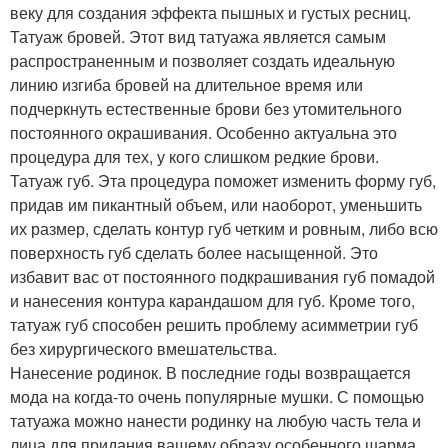
веку для создания эффекта пышных и густых ресниц.
Татуаж бровей. Этот вид татуажа является самым
распространенным и позволяет создать идеальную
линию изгиба бровей на длительное время или
подчеркнуть естественные брови без утомительного
постоянного окрашивания. Особенно актуальна это
процедура для тех, у кого слишком редкие брови.
Татуаж губ. Эта процедура поможет изменить форму губ,
придав им пикантный объем, или наоборот, уменьшить
их размер, сделать контур губ четким и ровным, либо всю
поверхность губ сделать более насыщенной. Это
избавит вас от постоянного подкрашивания губ помадой
и нанесения контура карандашом для губ. Кроме того,
татуаж губ способен решить проблему асимметрии губ
без хирургического вмешательства.
Нанесение родинок. В последние годы возвращается
мода на когда-то очень популярные мушки. С помощью
татуажа можно нанести родинку на любую часть тела и
лица для придания вашему образу особенного шарма.