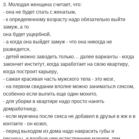
3. Молодая женщина считает, что:
- она не будет спать с женатым,
- к определенному возрасту надо обязательно выйти
замуж, а то
она будет ущербной,
- а когда она выйдет замуж - что она никогда не
разведется,
- детей можно заводить только… далее варианты - когда
закончит институт, когда заработает на свою квартиру,
когда построит карьеру,
- самая красивая часть мужского тела - это мозг,
- на первом свидании вполне можно заниматься сексом,
особенно если выпить еще один мохито,
- для уборки в квартире надо просто нанять
домработницу,
- если мужчина после секса не добавил в друзья в жж и в
контакте - он козел,
- перед выходом из дома надо накрасить губы и
ресницы, и вообще чем естественнее макияж, тем