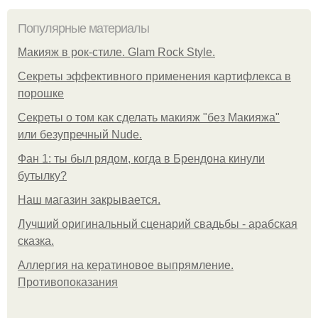
Популярные материалы
Макияж в рок-стиле. Glam Rock Style.
Секреты эффективного применения картифлекса в
порошке
Секреты о том как сделать макияж "без Макияжа"
или безупречный Nude.
Фан 1: ты был рядом, когда в Брендона кинули
бутылку?
Нaш магaзин зaкрывaeтся.
Лучший оригинальный сценарий свадьбы - арабская
сказка.
Аллергия на кератиновое выпрямление.
Противопоказания