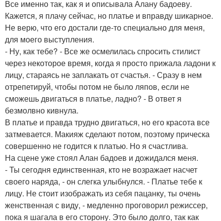
Все именно так, как я и описывала Алану бадоеву.
Кажется, я плачу сейчас, но платье и вправду шикарное.
Не верю, что его достали где-то специально для меня,
для моего выступления.
- Ну, как тебе? - Все же осмелилась спросить стилист
через некоторое время, когда я просто прижала ладони к
лицу, стараясь не заплакать от счастья. - Сразу в нем
отрепетируй, чтобы потом не было ляпов, если не
сможешь двигаться в платье, ладно? - В ответ я
безмолвно кивнула.
В платье и правда трудно двигаться, но его красота все
затмевается. Макияж сделают потом, поэтому прическа
совершенно не годится к платью. Но я счастлива.
На сцене уже стоял Алан бадоев и дожидался меня.
- Ты сегодня единственная, кто не возражает насчет
своего наряда, - он слегка улыбнулся. - Платье тебе к
лицу. Не стоит изображать из себя пацанку, ты очень
женственная с виду, - медленно проговорил режиссер,
пока я шагала в его сторону. Это было долго, так как