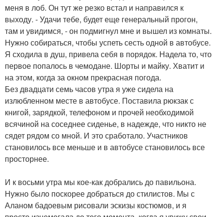
меня в лоб. Он тут же резко встал и направился к
выходу. - Удачи тебе, будет еще генеральный прогон,
там и увидимся, - он подмигнул мне и вышел из комнаты.
Нужно собираться, чтобы успеть сесть одной в автобусе.
Я сходила в душ, привела себя в порядок. Надела то, что
первое попалось в чемодане. Шорты и майку. Хватит и
на этом, когда за окном прекрасная погода.
Без двадцати семь часов утра я уже сидела на
излюбленном месте в автобусе. Поставила рюкзак с
книгой, зарядкой, телефоном и прочей необходимой
всячиной на соседнее сиденье, в надежде, что никто не
сядет рядом со мной. И это сработало. Участников
становилось все меньше и в автобусе становилось все
просторнее.
И к восьми утра мы кое-как добрались до павильона.
Нужно было поскорее добраться до стилистов. Мы с
Аланом бадоевым рисовали эскизы костюмов, и я
просто изнемогала до того момента, когда я увижу свои