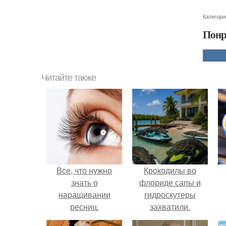
Категори
Понр
Читайте также
Все, что нужно
Крокодилы во
знать о
флориде сапы и
наращивании
гидроскутеры
ресниц.
захватили.