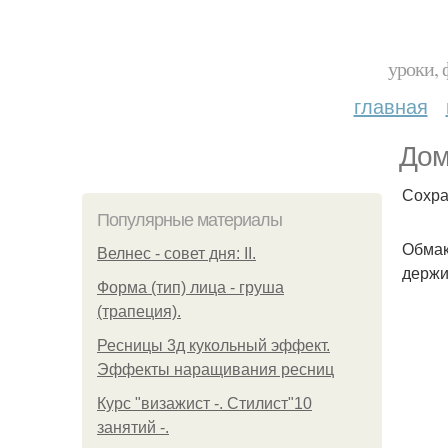
уроки, 
главная
Дом
Сохра
Популярные материалы
Обмак
Велнес - совет дня: II.
держи
Форма (тип) лица - груша
(трапеция).
Ресницы 3д кукольный эффект.
Эффекты наращивания ресниц
Курс "визажист -. Стилист"10
занятий -.