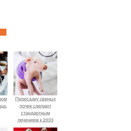
ром
Пересадку свиных
ца.
почек сделают
стандартным
лечением к 2033
году в Японии.