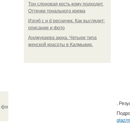
Тон слоновая кость кому подходит.
Оттенки тонального крема
Изгиб c и d ресничек. Как выглядит:
описание и фото
Анджукаева аюна. Четыре типа
женской красоты в Калмыкии.
. Рез
⇦
Подро
glaz/m