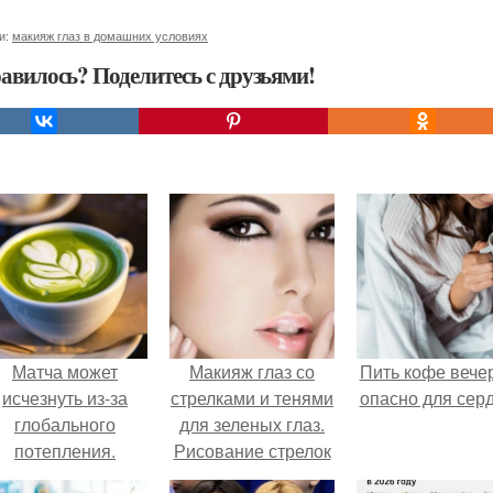
и:
макияж глаз в домашних условиях
авилось? Поделитесь с друзьями!
Матча может
Макияж глаз со
Пить кофе вече
исчезнуть из-за
стрелками и тенями
опасно для серд
глобального
для зеленых глаз.
потепления.
Рисование стрелок
тенями.