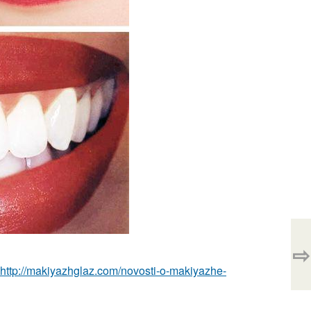
⇨
http://makiyazhglaz.com/novosti-o-makiyazhe-