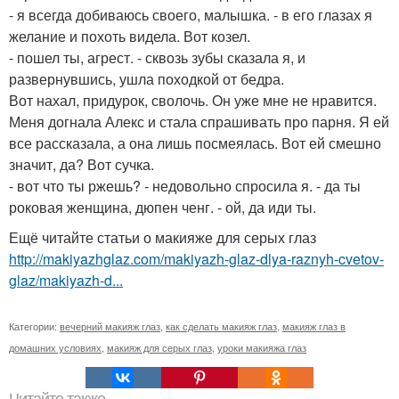
- я всегда добиваюсь своего, малышка. - в его глазах я
желание и похоть видела. Вот козел.
- пошел ты, агрест. - сквозь зубы сказала я, и
развернувшись, ушла походкой от бедра.
Вот нахал, придурок, сволочь. Он уже мне не нравится.
Меня догнала Алекс и стала спрашивать про парня. Я ей
все рассказала, а она лишь посмеялась. Вот ей смешно
значит, да? Вот сучка.
- вот что ты ржешь? - недовольно спросила я. - да ты
роковая женщина, дюпен ченг. - ой, да иди ты.
Ещё читайте статьи о макияже для серых глаз
http://makiyazhglaz.com/makiyazh-glaz-dlya-raznyh-cvetov-
glaz/makiyazh-d...
Категории:
вечерний макияж глаз
,
как сделать макияж глаз
,
макияж глаз в
домашних условиях
,
макияж для серых глаз
,
уроки макияжа глаз