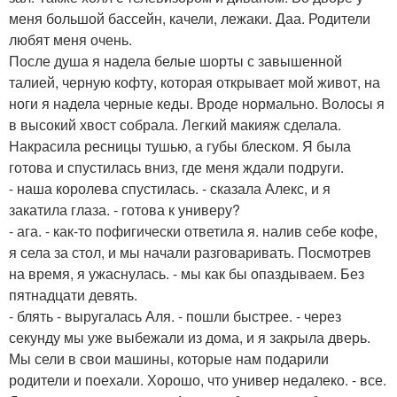
меня большой бассейн, качели, лежаки. Даа. Родители
любят меня очень.
После душа я надела белые шорты с завышенной
талией, черную кофту, которая открывает мой живот, на
ноги я надела черные кеды. Вроде нормально. Волосы я
в высокий хвост собрала. Легкий макияж сделала.
Накрасила ресницы тушью, а губы блеском. Я была
готова и спустилась вниз, где меня ждали подруги.
- наша королева спустилась. - сказала Алекс, и я
закатила глаза. - готова к универу?
- ага. - как-то пофигически ответила я. налив себе кофе,
я села за стол, и мы начали разговаривать. Посмотрев
на время, я ужаснулась. - мы как бы опаздываем. Без
пятнадцати девять.
- блять - выругалась Аля. - пошли быстрее. - через
секунду мы уже выбежали из дома, и я закрыла дверь.
Мы сели в свои машины, которые нам подарили
родители и поехали. Хорошо, что универ недалеко. - все.