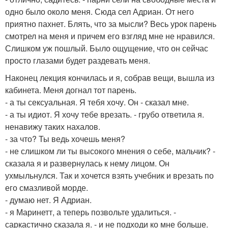
одно было около меня. Сюда сел Адриан. От него
приятно пахнет. Блять, что за мысли? Весь урок парень
смотрел на меня и причем его взгляд мне не нравился.
Слишком уж пошлый. Было ощущение, что он сейчас
просто глазами будет раздевать меня.
Наконец лекция кончилась и я, собрав вещи, вышла из
кабинета. Меня догнал тот парень.
- а ты сексуальная. Я тебя хочу. Он - сказал мне.
- а ты идиот. Я хочу тебе врезать. - грубо ответила я.
ненавижу таких нахалов.
- за что? Ты ведь хочешь меня?
- не слишком ли ты высокого мнения о себе, мальчик? -
сказала я и развернулась к нему лицом. Он
ухмыльнулся. Так и хочется взять учебник и врезать по
его смазливой морде.
- думаю нет. Я Адриан.
- я Маринетт, а теперь позвольте удалиться. -
саркастично сказала я. - и не подходи ко мне больше.