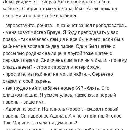
Дома увидимся. - кинула Аля и побежала к себе в
кабинет. Сабрина тоже убежала. Мы с Алекс пожали
плечами и пошли к себе в кабинет.
- здравствуйте, ребята. - в кабинет зашел преподаватель.
- меня зовут мистер Браун. Я буду преподавать у вас
право. - так началась лекция и все бы ничего, если бы в
кабинет не ворвались два парня. Один был шатен с
россыпью родинок на лице, а другой тоже шатен с
серыми глазами. Они очень симпатичным были. - почему
опаздываем? - строго спросил мистер браун.
- простите, мы кабинет не могли найти. -. Серьезно
сказал второй парень.
- так трудно найти кабинет номер 69? - блять. Это
слишком пошло. Я усмехнулась, также как и первый
парень. - ваше имя.
- Адриан агрест и Натаниэль Форест. - сказал первый
парень. Он наверное Адриан. А у него приятный голос.
Так, Маринетт, о чем ты думаешь?
- отлично, садитесь. - парни сели на свободные места и